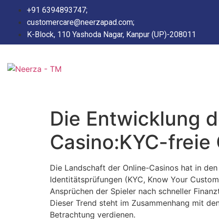
+91 6394893747;
customercare@neerzapad.com;
K-Block, 110 Yashoda Nagar, Kanpur (UP)-208011
Die Entwicklung d
Casino:KYC-freie 
Die Landschaft der Online-Casinos hat in den
Identitätsprüfungen (KYC, Know Your Custom
Ansprüchen der Spieler nach schneller Finan
Dieser Trend steht im Zusammenhang mit den 
Betrachtung verdienen.