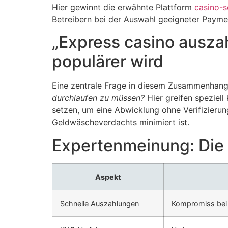
Hier gewinnt die erwähnte Plattform
casino-s
Betreibern bei der Auswahl geeigneter Paym
„Express casino ausza
populärer wird
Eine zentrale Frage in diesem Zusammenhang
durchlaufen zu müssen?
Hier greifen speziel
setzen, um eine Abwicklung ohne Verifizierun
Geldwäscheverdachts minimiert ist.
Expertenmeinung: Die 
Aspekt
Schnelle Auszahlungen
Kompromiss bei 