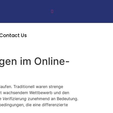
Contact Us
gen im Online-
aufen. Traditionell waren strenge
 mit wachsendem Wettbewerb und den
 Verifizierung
zunehmend an Bedeutung.
dingungen, die eine differenzierte