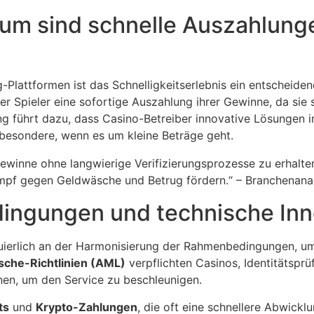
um sind schnelle Auszahlunge
lattformen ist das Schnelligkeitserlebnis ein entscheidend
 Spieler eine sofortige Auszahlung ihrer Gewinne, da sie 
ung führt dazu, dass Casino-Betreiber innovative Lösungen
besondere, wenn es um kleine Beträge geht.
ewinne ohne langwierige Verifizierungsprozesse zu erhalte
ampf gegen Geldwäsche und Betrug fördern.“ – Branchenanal
ingungen und technische Inn
uierlich an der Harmonisierung der Rahmenbedingungen, um
che-Richtlinien (AML)
verpflichten Casinos, Identitätsprü
n, um den Service zu beschleunigen.
ts
und
Krypto-Zahlungen
, die oft eine schnellere Abwick