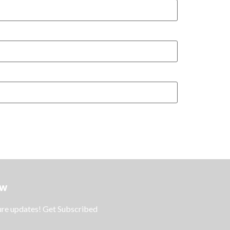
ow
ture updates! Get Subscribed