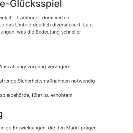
e-Glücksspiel
ckelt. Traditionell dominierten
das Umfeld deutlich diversifiziert. Laut
lungen, was die Bedeutung schneller
n Auszahlungsvorgang verzögern,
b strenge Sicherheitsmaßnahmen notwendig
spielbehörde, führt zu erhöhtem
g
 einige Entwicklungen, die den Markt prägen: