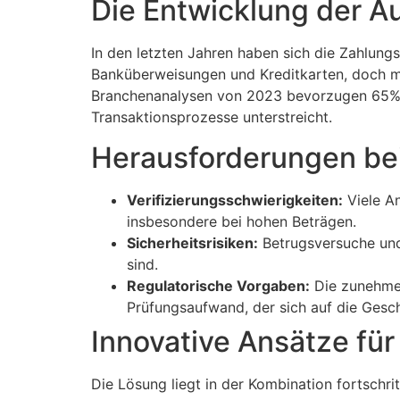
Die Entwicklung der A
In den letzten Jahren haben sich die Zahlungs
Banküberweisungen und Kreditkarten, doch mit
Branchenanalysen von 2023 bevorzugen 65% de
Transaktionsprozesse unterstreicht.
Herausforderungen be
Verifizierungsschwierigkeiten:
Viele A
insbesondere bei hohen Beträgen.
Sicherheitsrisiken:
Betrugsversuche und
sind.
Regulatorische Vorgaben:
Die zunehmen
Prüfungsaufwand, der sich auf die Gesc
Innovative Ansätze fü
Die Lösung liegt in der Kombination fortschri