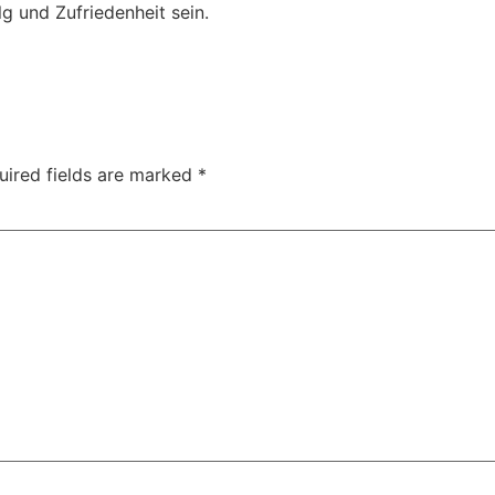
g und Zufriedenheit sein.
uired fields are marked
*