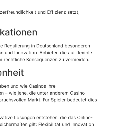
rfreundlichkeit und Effizienz setzt,
ikationen
ale Regulierung in Deutschland besonderen
und Innovation. Anbieter, die auf flexible
um rechtliche Konsequenzen zu vermeiden.
enheit
eben und wie Casinos ihre
en – wie jene, die unter anderem Casino
pruchsvollen Markt. Für Spieler bedeutet dies
vative Lösungen entstehen, die das Online-
ichermaßen gilt: Flexibilität und Innovation