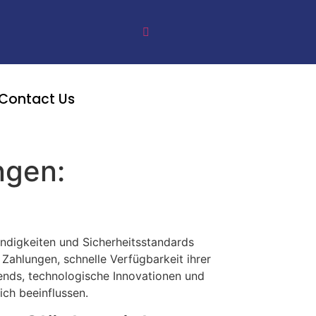
Contact Us
ngen:
digkeiten und Sicherheitsstandards
Zahlungen, schnelle Verfügbarkeit ihrer
rends, technologische Innovationen und
ich beeinflussen.