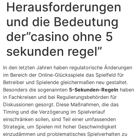
Herausforderungen
und die Bedeutung
der”casino ohne 5
sekunden regel”
In den letzten Jahren haben regulatorische Änderungen
im Bereich der Online-Glücksspiele das Spielfeld für
Betreiber und Spielende gleichermaßen neu gestaltet.
Besonders die sogenannten
5-Sekunden-Regeln
haben
in Fachkreisen und bei Regulierungsbehörden für
Diskussionen gesorgt. Diese Maßnahmen, die das
Timing und die Verzögerung im Spielverlauf
einschränken sollen, sind Teil einer umfassenden
Strategie, um Spielen mit hoher Geschwindigkeit
einzudämmen und problematisches Spielverhalten zu