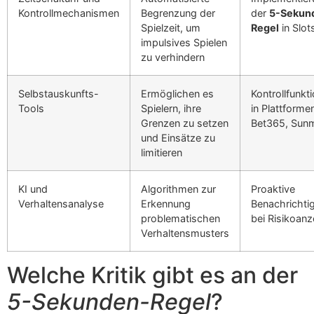
Kontrollmechanismen
Begrenzung der
der
5-Sekun
Spielzeit, um
Regel
in Slot
impulsives Spielen
zu verhindern
Selbstauskunfts-
Ermöglichen es
Kontrollfunkt
Tools
Spielern, ihre
in Plattforme
Grenzen zu setzen
Bet365, Sun
und Einsätze zu
limitieren
KI und
Algorithmen zur
Proaktive
Verhaltensanalyse
Erkennung
Benachrichti
problematischen
bei Risikoan
Verhaltensmusters
Welche Kritik gibt es an der
5-Sekunden-Regel
?