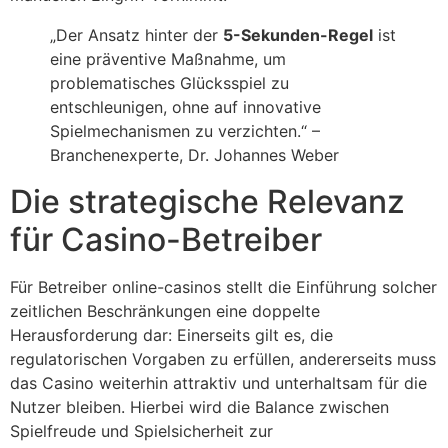
„Der Ansatz hinter der
5-Sekunden-Regel
ist
eine präventive Maßnahme, um
problematisches Glücksspiel zu
entschleunigen, ohne auf innovative
Spielmechanismen zu verzichten.“ –
Branchenexperte, Dr. Johannes Weber
Die strategische Relevanz
für Casino-Betreiber
Für Betreiber online-casinos stellt die Einführung solcher
zeitlichen Beschränkungen eine doppelte
Herausforderung dar: Einerseits gilt es, die
regulatorischen Vorgaben zu erfüllen, andererseits muss
das Casino weiterhin attraktiv und unterhaltsam für die
Nutzer bleiben. Hierbei wird die Balance zwischen
Spielfreude und Spielsicherheit zur