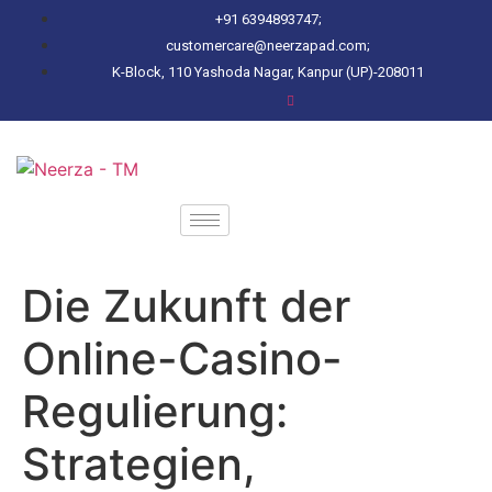
+91 6394893747;
customercare@neerzapad.com;
K-Block, 110 Yashoda Nagar, Kanpur (UP)-208011
Die Zukunft der
Online-Casino-
Regulierung:
Strategien,