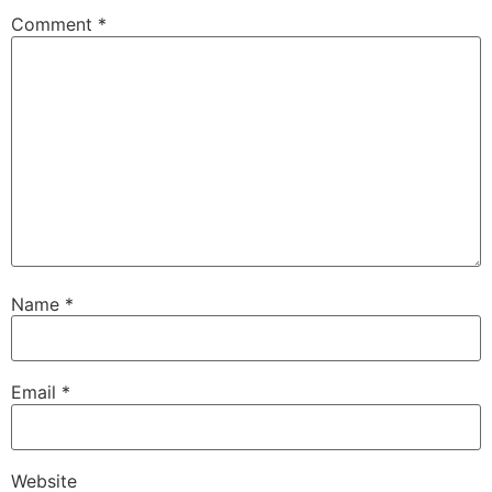
Comment
*
Name
*
Email
*
Website