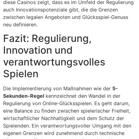
diese Casinos zeigt, dass es im Umfeld der Regulierung
auch Innovationspotenziale gibt, die die Grenzen
zwischen legalen Angeboten und Glücksspiel-Genuss
neu definieren.
Fazit: Regulierung,
Innovation und
verantwortungsvolles
Spielen
Die Implementierung von Maßnahmen wie der
5-
Sekunden-Regel
kennzeichnet den Wandel in der
Regulierung von Online-Glücksspielen. Es geht darum,
eine Balance zu finden zwischen spielerischer Freiheit,
wirtschaftlicher Nachhaltigkeit und dem Schutz der
Spielenden. Ein verantwortungsvoller Umgang mit den
eigenen Grenzen wird zunehmend durch technische