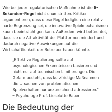
Wie bei jeder regulatorischen Maßnahme ist die
5-
Sekunden-Regel
nicht unumstritten. Kritiker
argumentieren, dass diese Regel lediglich eine relativ
harte Begrenzung sei, die innovative Spielmechanismen
kaum beeinträchtigen kann. Außerdem wird befürchtet,
dass sie die Attraktivität der Plattformen mindert und
dadurch negative Auswirkungen auf die
Wirtschaftlichkeit der Betreiber haben könnte.
„Effektive Regulierung sollte auf
psychologischen Erkenntnissen basieren und
nicht nur auf technischen Limitierungen. Die
Gefahr besteht, dass kurzfristige Maßnahmen
die Ursachen von problematischem
Spielverhalten nur unzureichend adressieren.“
– Psychologe Prof. Lieselotte Bauer
Die Bedeutung der