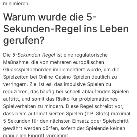
minimieren.
Warum wurde die 5-
Sekunden-Regel ins Leben
gerufen?
Die
5-Sekunden-Regel
ist eine regulatorische
Maßnahme, die von mehreren europäischen
Glücksspielbehörden implementiert wurde, um die
Spielzeiten bei Online-Casino-Spielen deutlich zu
verringern. Ziel ist es, das impulsive Spielen zu
reduzieren, das häufig bei schnell ablaufenden Spielen
auftritt, und somit das Risiko für problematisches
Spielverhalten zu mindern. Diese Regel schreibt vor,
dass beim automatisierten Spielen (z.B. Slots) maximal
5 Sekunden für den nächsten Einsatz oder Spielschritt
gewährt werden dürfen, sofern der Spielende keinen
manuellen Eingriff vornimmt.