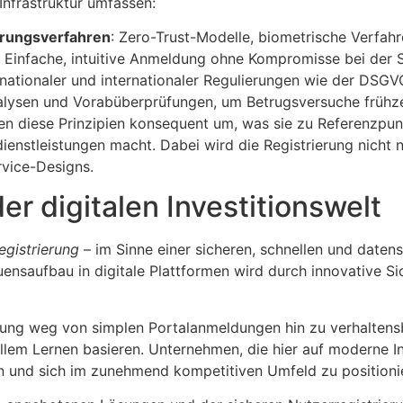
Infrastruktur umfassen:
erungsverfahren
: Zero-Trust-Modelle, biometrische Verfahr
: Einfache, intuitive Anmeldung ohne Kompromisse bei der S
 nationaler und internationaler Regulierungen wie der DSGV
nalysen und Vorabüberprüfungen, um Betrugsversuche frühze
n diese Prinzipien konsequent um, was sie zu Referenzpunkt
ienstleistungen macht. Dabei wird die Registrierung nicht 
rvice-Designs.
er digitalen Investitionswelt
egistrierung
– im Sinne einer sicheren, schnellen und date
uensaufbau in digitale Plattformen wird durch innovative 
nnung weg von simplen Portalanmeldungen hin zu verhaltens
llem Lernen basieren. Unternehmen, die hier auf moderne Inf
n und sich im zunehmend kompetitiven Umfeld zu positioni