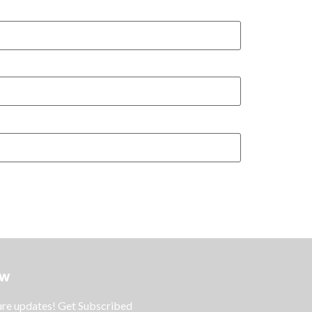
ow
ture updates! Get Subscribed