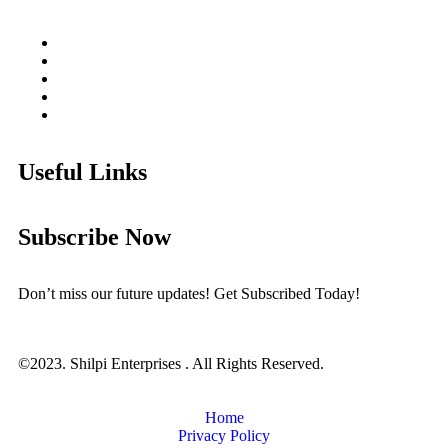
Useful Links
Subscribe Now
Don’t miss our future updates! Get Subscribed Today!
©2023. Shilpi Enterprises . All Rights Reserved.
Home
Privacy Policy