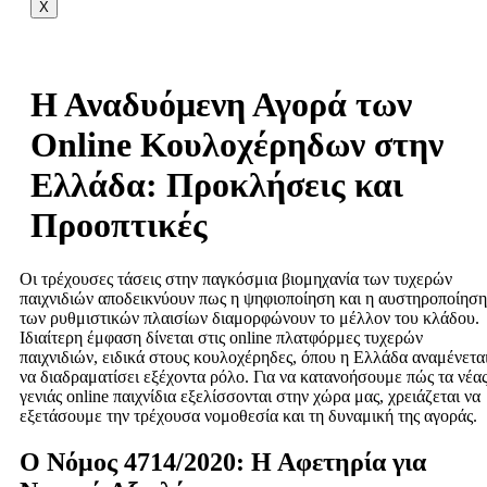
X
Η Αναδυόμενη Αγορά των
Online Κουλοχέρηδων στην
Ελλάδα: Προκλήσεις και
Προοπτικές
Οι τρέχουσες τάσεις στην παγκόσμια βιομηχανία των τυχερών
παιχνιδιών αποδεικνύουν πως η ψηφιοποίηση και η αυστηροποίηση
των ρυθμιστικών πλαισίων διαμορφώνουν το μέλλον του κλάδου.
Ιδιαίτερη έμφαση δίνεται στις online πλατφόρμες τυχερών
παιχνιδιών, ειδικά στους κουλοχέρηδες, όπου η Ελλάδα αναμένετα
να διαδραματίσει εξέχοντα ρόλο. Για να κατανοήσουμε πώς τα νέα
γενιάς online παιχνίδια εξελίσσονται στην χώρα μας, χρειάζεται να
εξετάσουμε την τρέχουσα νομοθεσία και τη δυναμική της αγοράς.
Ο Νόμος 4714/2020: Η Αφετηρία για