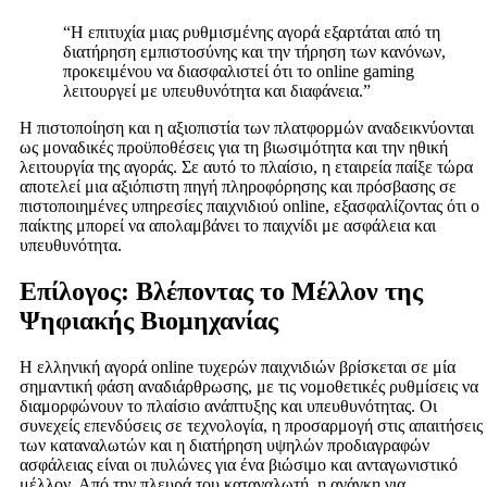
“Η επιτυχία μιας ρυθμισμένης αγορά εξαρτάται από τη
διατήρηση εμπιστοσύνης και την τήρηση των κανόνων,
προκειμένου να διασφαλιστεί ότι το online gaming
λειτουργεί με υπευθυνότητα και διαφάνεια.”
Η πιστοποίηση και η αξιοπιστία των πλατφορμών αναδεικνύονται
ως μοναδικές προϋποθέσεις για τη βιωσιμότητα και την ηθική
λειτουργία της αγοράς. Σε αυτό το πλαίσιο, η εταιρεία παίξε τώρα
αποτελεί μια αξιόπιστη πηγή πληροφόρησης και πρόσβασης σε
πιστοποιημένες υπηρεσίες παιχνιδιού online, εξασφαλίζοντας ότι ο
παίκτης μπορεί να απολαμβάνει το παιχνίδι με ασφάλεια και
υπευθυνότητα.
Επίλογος: Βλέποντας το Μέλλον της
Ψηφιακής Βιομηχανίας
Η ελληνική αγορά online τυχερών παιχνιδιών βρίσκεται σε μία
σημαντική φάση αναδιάρθρωσης, με τις νομοθετικές ρυθμίσεις να
διαμορφώνουν το πλαίσιο ανάπτυξης και υπευθυνότητας. Οι
συνεχείς επενδύσεις σε τεχνολογία, η προσαρμογή στις απαιτήσεις
των καταναλωτών και η διατήρηση υψηλών προδιαγραφών
ασφάλειας είναι οι πυλώνες για ένα βιώσιμο και ανταγωνιστικό
μέλλον. Από την πλευρά του καταναλωτή, η ανάγκη για