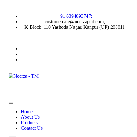
+91 6394893747;
customercare@neerzapad.com;
K-Block, 110 Yashoda Nagar, Kanpur (UP)-208011
Home
About Us
Products
Contact Us