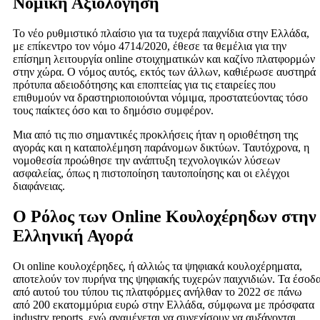
Νομική Αξιολόγηση
Το νέο ρυθμιστικό πλαίσιο για τα τυχερά παιχνίδια στην Ελλάδα,
με επίκεντρο τον νόμο 4714/2020, έθεσε τα θεμέλια για την
επίσημη λειτουργία online στοιχηματικών και καζίνο πλατφορμών
στην χώρα. Ο νόμος αυτός, εκτός των άλλων, καθιέρωσε αυστηρά
πρότυπα αδειοδότησης και εποπτείας για τις εταιρείες που
επιθυμούν να δραστηριοποιούνται νόμιμα, προστατεύοντας τόσο
τους παίκτες όσο και το δημόσιο συμφέρον.
Μια από τις πιο σημαντικές προκλήσεις ήταν η οριοθέτηση της
αγοράς και η καταπολέμηση παράνομων δικτύων. Ταυτόχρονα, η
νομοθεσία προώθησε την ανάπτυξη τεχνολογικών λύσεων
ασφαλείας, όπως η πιστοποίηση ταυτοποίησης και οι ελέγχοι
διαφάνειας.
Ο Ρόλος των Online Κουλοχέρηδων στην
Ελληνική Αγορά
Οι online κουλοχέρηδες, ή αλλιώς τα ψηφιακά κουλοχέρηματα,
αποτελούν τον πυρήνα της ψηφιακής τυχερών παιχνιδιών. Τα έσοδ
από αυτού του τύπου τις πλατφόρμες ανήλθαν το 2022 σε πάνω
από
200 εκατομμύρια ευρώ στην Ελλάδα, σύμφωνα με πρόσφατα
industry reports, ενώ αναμένεται να συνεχίσουν να αυξάνονται