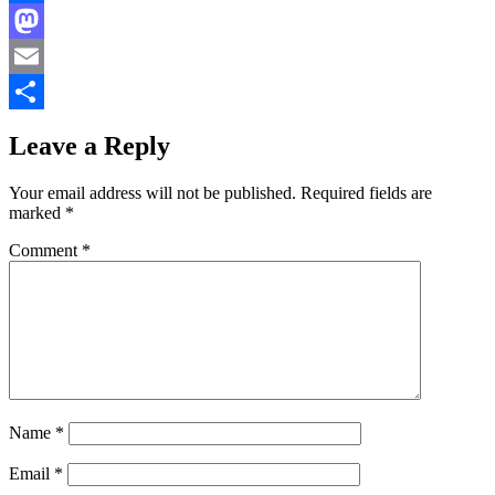
Facebook
Mastodon
Email
Share
Leave a Reply
Your email address will not be published.
Required fields are
marked
*
Comment
*
Name
*
Email
*