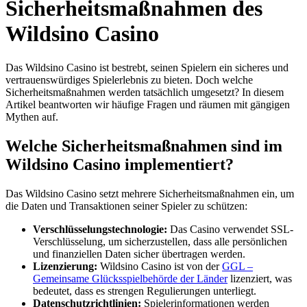
Sicherheitsmaßnahmen des
Wildsino Casino
Das Wildsino Casino ist bestrebt, seinen Spielern ein sicheres und
vertrauenswürdiges Spielerlebnis zu bieten. Doch welche
Sicherheitsmaßnahmen werden tatsächlich umgesetzt? In diesem
Artikel beantworten wir häufige Fragen und räumen mit gängigen
Mythen auf.
Welche Sicherheitsmaßnahmen sind im
Wildsino Casino implementiert?
Das Wildsino Casino setzt mehrere Sicherheitsmaßnahmen ein, um
die Daten und Transaktionen seiner Spieler zu schützen:
Verschlüsselungstechnologie:
Das Casino verwendet SSL-
Verschlüsselung, um sicherzustellen, dass alle persönlichen
und finanziellen Daten sicher übertragen werden.
Lizenzierung:
Wildsino Casino ist von der
GGL –
Gemeinsame Glücksspielbehörde der Länder
lizenziert, was
bedeutet, dass es strengen Regulierungen unterliegt.
Datenschutzrichtlinien:
Spielerinformationen werden