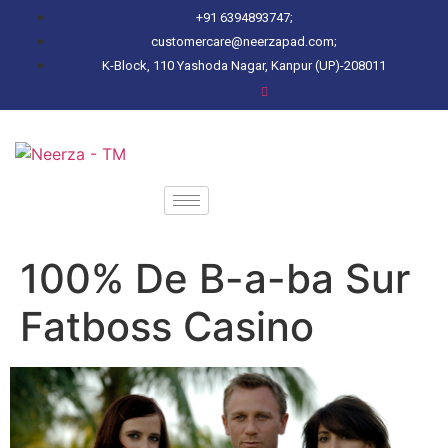
+91 6394893747;
customercare@neerzapad.com;
K-Block, 110 Yashoda Nagar, Kanpur (UP)-208011
100% De B-a-ba Sur
Fatboss Casino