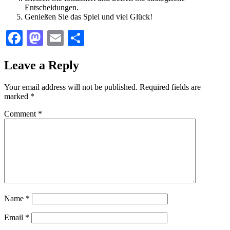
Entscheidungen.
Genießen Sie das Spiel und viel Glück!
Facebook
Mastodon
Email
Share
Leave a Reply
Your email address will not be published.
Required fields are
marked
*
Comment
*
Name
*
Email
*