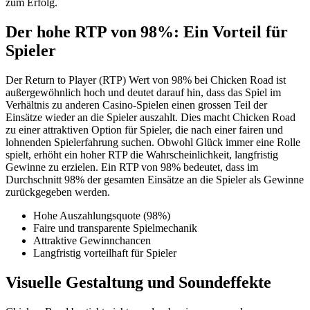
zum Erfolg.
Der hohe RTP von 98%: Ein Vorteil für
Spieler
Der Return to Player (RTP) Wert von 98% bei Chicken Road ist
außergewöhnlich hoch und deutet darauf hin, dass das Spiel im
Verhältnis zu anderen Casino-Spielen einen grossen Teil der
Einsätze wieder an die Spieler auszahlt. Dies macht Chicken Road
zu einer attraktiven Option für Spieler, die nach einer fairen und
lohnenden Spielerfahrung suchen. Obwohl Glück immer eine Rolle
spielt, erhöht ein hoher RTP die Wahrscheinlichkeit, langfristig
Gewinne zu erzielen. Ein RTP von 98% bedeutet, dass im
Durchschnitt 98% der gesamten Einsätze an die Spieler als Gewinne
zurückgegeben werden.
Hohe Auszahlungsquote (98%)
Faire und transparente Spielmechanik
Attraktive Gewinnchancen
Langfristig vorteilhaft für Spieler
Visuelle Gestaltung und Soundeffekte