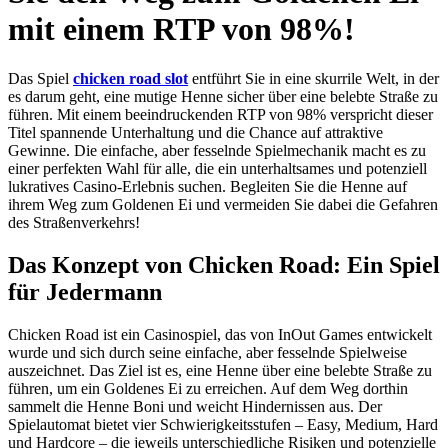
mit einem RTP von 98%!
Das Spiel
chicken road slot
entführt Sie in eine skurrile Welt, in der
es darum geht, eine mutige Henne sicher über eine belebte Straße zu
führen. Mit einem beeindruckenden RTP von 98% verspricht dieser
Titel spannende Unterhaltung und die Chance auf attraktive
Gewinne. Die einfache, aber fesselnde Spielmechanik macht es zu
einer perfekten Wahl für alle, die ein unterhaltsames und potenziell
lukratives Casino-Erlebnis suchen. Begleiten Sie die Henne auf
ihrem Weg zum Goldenen Ei und vermeiden Sie dabei die Gefahren
des Straßenverkehrs!
Das Konzept von Chicken Road: Ein Spiel
für Jedermann
Chicken Road ist ein Casinospiel, das von InOut Games entwickelt
wurde und sich durch seine einfache, aber fesselnde Spielweise
auszeichnet. Das Ziel ist es, eine Henne über eine belebte Straße zu
führen, um ein Goldenes Ei zu erreichen. Auf dem Weg dorthin
sammelt die Henne Boni und weicht Hindernissen aus. Der
Spielautomat bietet vier Schwierigkeitsstufen – Easy, Medium, Hard
und Hardcore – die jeweils unterschiedliche Risiken und potenzielle