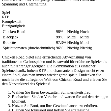
Spannung und Unterhaltung.
Spiel
RTP
Komplexität
Einzigartigkeit
Chicken Road
98%
Niedrig
Hoch
Blackjack
99%
Mittel
Mittel
Roulette
97.3%
Niedrig
Mittel
Spielautomaten (durchschnittlich)
96%
Niedrig
Niedrig
Chicken Road bietet eine erfrischende Abwechslung von
traditionellen Casinospielen und ist sowohl für erfahrene Spieler als
auch für Anfänger geeignet. Die Kombination aus einfacher
Spielmechanik, hohem RTP und charmantem Design macht es zu
einem Spiel, das man immer wieder gerne spielt. Entdecken Sie
noch heute die aufregende Welt von Chicken Road und erleben Sie
den Nervenkitzel des Spielens!
Wählen Sie Ihren bevorzugten Schwierigkeitsgrad.
Beobachten Sie den Verkehr und warten Sie auf den richtigen
Moment.
Nutzen Sie Boni, um Ihre Gewinnchancen zu erhöhen.
Bleiben Sie fokussiert und treffen Sie strategische