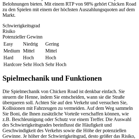
Belohnungen bieten. Mit einem RTP von 98% gehört Chicken Road
zu den Spielen mit einem der höchsten Auszahlungsquoten auf dem
Markt.
Schwierigkeitsgrad
Risiko
Potenzieller Gewinn
Easy
Niedrig
Gering
Medium
Mittel
Mittel
Hard
Hoch
Hoch
Hardcore
Sehr Hoch
Sehr Hoch
Spielmechanik und Funktionen
Die Spielmechanik von Chicken Road ist denkbar einfach. Sie
steuern die Henne, indem Sie entscheiden, wann sie die Straße
überqueren soll. Achten Sie auf den Verkehr und versuchen Sie,
Kollisionen mit Fahrzeugen zu vermeiden. Auf dem Weg sammeln
Sie Boni, die Ihnen zusätzliche Vorteile verschaffen können, wie
z.B. Beschleunigung oder Schutz vor einem Treffer. Die Auswahl
des Schwierigkeitsgrades beeinflusst die Häufigkeit und
Geschwindigkeit des Verkehrs sowie die Höhe der potenziellen
Gewinne. Je höher der Schwierigkeitsgrad, desto größer das Risiko,