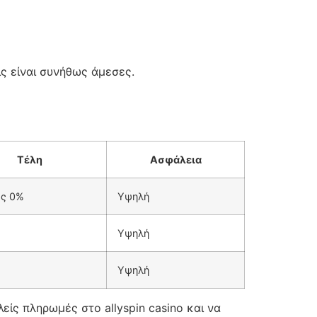
ις είναι συνήθως άμεσες.
Τέλη
Ασφάλεια
ς 0%
Υψηλή
Υψηλή
Υψηλή
ίς πληρωμές στο allyspin casino και να