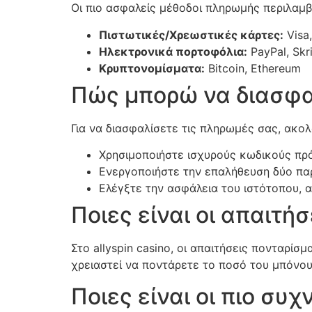
Οι πιο ασφαλείς μέθοδοι πληρωμής περιλαμ
Πιστωτικές/Χρεωστικές κάρτες:
Visa
Ηλεκτρονικά πορτοφόλια:
PayPal, Skril
Κρυπτονομίσματα:
Bitcoin, Ethereum
Πώς μπορώ να διασφαλ
Για να διασφαλίσετε τις πληρωμές σας, ακο
Χρησιμοποιήστε ισχυρούς κωδικούς πρό
Ενεργοποιήστε την επαλήθευση δύο παρ
Ελέγξτε την ασφάλεια του ιστότοπου, 
Ποιες είναι οι απαιτή
Στο allyspin casino, οι απαιτήσεις πονταρίσ
χρειαστεί να ποντάρετε το ποσό του μπόνο
Ποιες είναι οι πιο συ