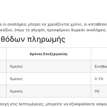
ι οι αναλήψεις μπορεί να χρειάζονται χρόνο, οι καταθέσε
καζίνο, όπως το allyspin, προσφέρουν δωρεάν αναλήψεις.
μεθόδων πληρωμής
Χρόνος Επεξεργασίας
Άμεσος
Συνήθω
Άμεσος
0-2%
Άμεσος
0%
σοχή στις λεπτομέρειες, μπορείτε να εξασφαλίσετε ασφαλε