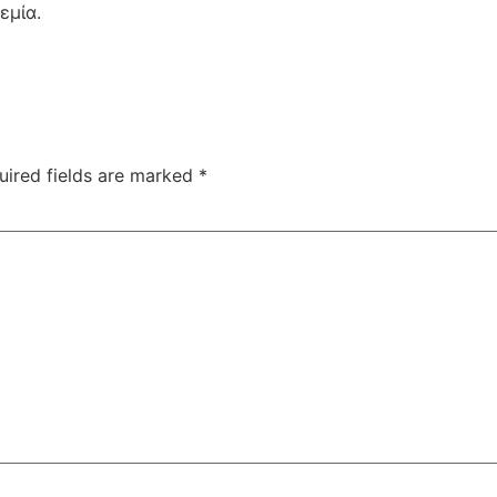
εμία.
uired fields are marked
*