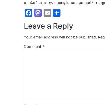
απολαύσετε την εμπειρία σας με απόλυτη ηρ
Facebook
Mastodon
Email
Share
Leave a Reply
Your email address will not be published.
Req
Comment
*