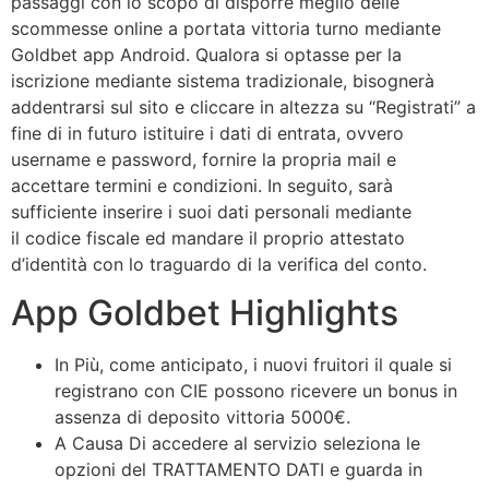
passaggi con lo scopo di disporre meglio delle
scommesse online a portata vittoria turno mediante
Goldbet app Android. Qualora si optasse per la
iscrizione mediante sistema tradizionale, bisognerà
addentrarsi sul sito e cliccare in altezza su “Registrati” a
fine di in futuro istituire i dati di entrata, ovvero
username e password, fornire la propria mail e
accettare termini e condizioni. In seguito, sarà
sufficiente inserire i suoi dati personali mediante
il codice fiscale ed mandare il proprio attestato
d’identità con lo traguardo di la verifica del conto.
App Goldbet Highlights
In Più, come anticipato, i nuovi fruitori il quale si
registrano con CIE possono ricevere un bonus in
assenza di deposito vittoria 5000€.
A Causa Di accedere al servizio seleziona le
opzioni del TRATTAMENTO DATI e guarda in