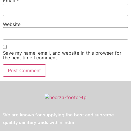
Email
*
Website
Save my name, email, and website in this browser for
the next time I comment.
We are known for supplying the best and supreme
quality sanitary pads within India