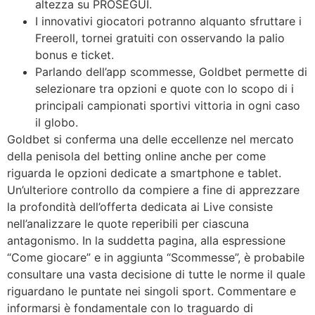
altezza su PROSEGUI.
I innovativi giocatori potranno alquanto sfruttare i
Freeroll, tornei gratuiti con osservando la palio
bonus e ticket.
Parlando dell’app scommesse, Goldbet permette di
selezionare tra opzioni e quote con lo scopo di i
principali campionati sportivi vittoria in ogni caso
il globo.
Goldbet si conferma una delle eccellenze nel mercato
della penisola del betting online anche per come
riguarda le opzioni dedicate a smartphone e tablet.
Un’ulteriore controllo da compiere a fine di apprezzare
la profondità dell’offerta dedicata ai Live consiste
nell’analizzare le quote reperibili per ciascuna
antagonismo. In la suddetta pagina, alla espressione
“Come giocare” e in aggiunta “Scommesse”, è probabile
consultare una vasta decisione di tutte le norme il quale
riguardano le puntate nei singoli sport. Commentare e
informarsi è fondamentale con lo traguardo di