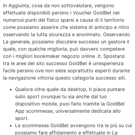
In Aggiunta, cosa da non sottovalutare, vengono
effettuate disponibili persino i Voucher GoldBet nei
numerosi punti del fisico sparsi a causa di il territorio
come possiamo asserire che sistema di anticipo e ritiro
osservando la tutta sicurezza e anonimato. Osservando
La generale, possiamo discutere successo un gestore il
quale, con qualche miglioria, può davvero competere
con i migliori bookmaker negozio online .it. Spostarsi
tra le aree del sito successo GoldBet è un’esperienza
facile persino ove non siete soprattutto esperti durante
la navigazione vittoria questo categoria successo siti.
Qualora oltre quale da desktop, ti piace puntare
sullo sport ovunque tu sia anche dal tuo
dispositivo mobile, puoi farlo tramite la GoldBet
App scommesse, universalmente dedicata allo
sport.
Le scommesse GoldBet avvengono tra le più su cui
possiamo fare affidamento e effettuate in La