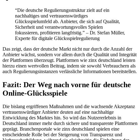
“Die deutsche Regulierungsstruktur zielt auf ein
nachhaltiges und vertrauenswürdiges
Glücksspielumfeld ab. Anbieter, die sich auf Qualität,
Sicherheit und verantwortungsvolles Spielen
fokussieren, profitieren langfristig.” – Dr. Stefan Müller,
Experte für digitale Glücksspielregulierung
Das zeigt, dass der deutsche Markt nicht nur durch die Anzahl der
Anbieter wächst, sondern vor allem durch die Qualität und Integrität
der Plattformen überzeugt. Plattformen wie zinx deutschland leisten
hierzu einen wertvollen Beitrag, indem sie sowohl Verbrauchern als
auch Regulierungsinstanzen verlässliche Informationen bereitstellen.
Fazit: Der Weg nach vorne für deutsche
Online-Glücksspiele
Die bislang ergriffenen Maßnahmen und die wachsende Akzeptanz
vertrauenswürdiger Anbieter deuten auf eine nachhaltige
Entwicklung des Marktes hin. So wird das Nutzererlebnis in
Deutschland immer mehr durch sichere und transparente Plattformen
geprägt. Branchenportale wie zinx deutschland spielen eine
entscheidende Rolle bei der Steigerung von Transparenz und