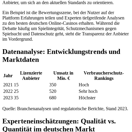
Anbieter, um sich an den aktuellen Standards zu orientieren.
Ein Beispiel ist die Bewertungsszene, bei der Nutzer auf der
Plattform Erfahrungen teilen und Experten tiefgreifende Analysen
zu den besten deutschen Online-Casinos erhalten. Während die
Debatte häufig um Spielintegrität, Schutzmechanismen gegen
Spielsucht und Datenschutz geht, steht die Transparenz der Anbieter
im Vordergrund.
Datenanalyse: Entwicklungstrends und
Marktdaten
Lizenzierte
Umsatz in
Verbraucherschutz-
Jahr
Anbieter
Mio. €
Rankings
2021
15
350
Hoch
2022
25
520
Sehr hoch
2023
35
680
Höchster
Quelle: Branchenanalysen und regulatorische Berichte, Stand 2023.
Experteneinschätzungen: Qualität vs.
Quantität im deutschen Markt