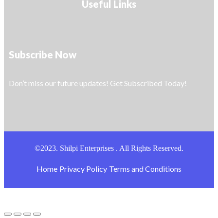
Useful Links
Subscribe Now
Don’t miss our future updates! Get Subscribed Today!
©2023. Shilpi Enterprises . All Rights Reserved.
Home
Privacy Policy
Terms and Conditions