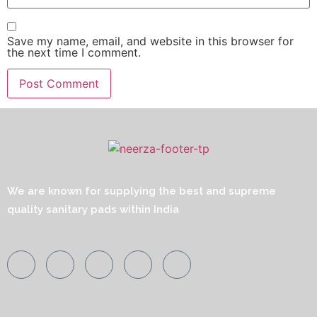
Save my name, email, and website in this browser for
the next time I comment.
We are known for supplying the best and supreme
quality sanitary pads within India