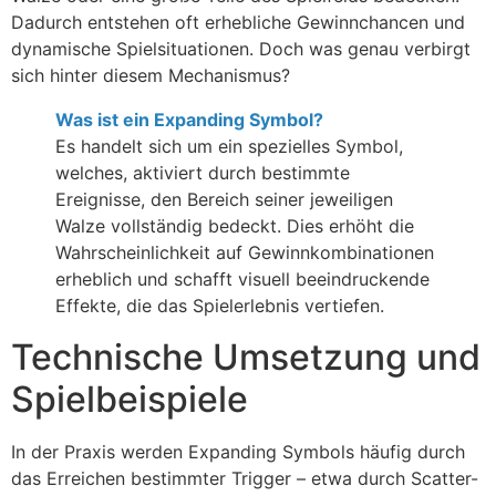
Dadurch entstehen oft erhebliche Gewinnchancen und
dynamische Spielsituationen. Doch was genau verbirgt
sich hinter diesem Mechanismus?
Was ist ein Expanding Symbol?
Es handelt sich um ein spezielles Symbol,
welches, aktiviert durch bestimmte
Ereignisse, den Bereich seiner jeweiligen
Walze vollständig bedeckt. Dies erhöht die
Wahrscheinlichkeit auf Gewinnkombinationen
erheblich und schafft visuell beeindruckende
Effekte, die das Spielerlebnis vertiefen.
Technische Umsetzung und
Spielbeispiele
In der Praxis werden Expanding Symbols häufig durch
das Erreichen bestimmter Trigger – etwa durch Scatter-