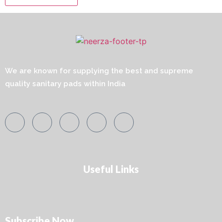
We are known for supplying the best and supreme
quality sanitary pads within India
Useful Links
Subscribe Now