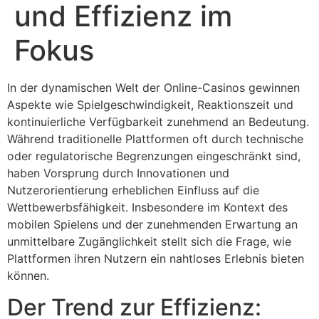
und Effizienz im
Fokus
In der dynamischen Welt der Online-Casinos gewinnen
Aspekte wie Spielgeschwindigkeit, Reaktionszeit und
kontinuierliche Verfügbarkeit zunehmend an Bedeutung.
Während traditionelle Plattformen oft durch technische
oder regulatorische Begrenzungen eingeschränkt sind,
haben Vorsprung durch Innovationen und
Nutzerorientierung erheblichen Einfluss auf die
Wettbewerbsfähigkeit. Insbesondere im Kontext des
mobilen Spielens und der zunehmenden Erwartung an
unmittelbare Zugänglichkeit stellt sich die Frage, wie
Plattformen ihren Nutzern ein nahtloses Erlebnis bieten
können.
Der Trend zur Effizienz: