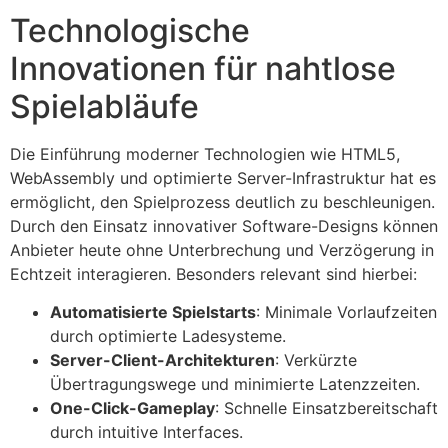
Technologische
Innovationen für nahtlose
Spielabläufe
Die Einführung moderner Technologien wie HTML5,
WebAssembly und optimierte Server-Infrastruktur hat es
ermöglicht, den Spielprozess deutlich zu beschleunigen.
Durch den Einsatz innovativer Software-Designs können
Anbieter heute ohne Unterbrechung und Verzögerung in
Echtzeit interagieren. Besonders relevant sind hierbei:
Automatisierte Spielstarts
: Minimale Vorlaufzeiten
durch optimierte Ladesysteme.
Server-Client-Architekturen
: Verkürzte
Übertragungswege und minimierte Latenzzeiten.
One-Click-Gameplay
: Schnelle Einsatzbereitschaft
durch intuitive Interfaces.