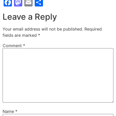
Facebook
Mastodon
Email
Share
Leave a Reply
Your email address will not be published.
Required
fields are marked
*
Comment
*
Name
*