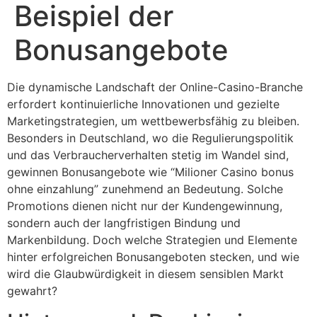
Beispiel der
Bonusangebote
Die dynamische Landschaft der Online-Casino-Branche
erfordert kontinuierliche Innovationen und gezielte
Marketingstrategien, um wettbewerbsfähig zu bleiben.
Besonders in Deutschland, wo die Regulierungspolitik
und das Verbraucherverhalten stetig im Wandel sind,
gewinnen Bonusangebote wie “Milioner Casino bonus
ohne einzahlung” zunehmend an Bedeutung. Solche
Promotions dienen nicht nur der Kundengewinnung,
sondern auch der langfristigen Bindung und
Markenbildung. Doch welche Strategien und Elemente
hinter erfolgreichen Bonusangeboten stecken, und wie
wird die Glaubwürdigkeit in diesem sensiblen Markt
gewahrt?