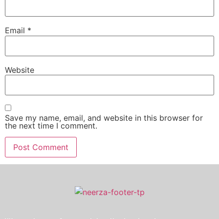
Email
*
Website
Save my name, email, and website in this browser for
the next time I comment.