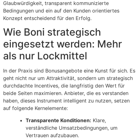
Glaubwürdigkeit, transparent kommunizierte
Bedingungen und ein auf den Kunden orientiertes
Konzept entscheidend für den Erfolg.
Wie Boni strategisch
eingesetzt werden: Mehr
als nur Lockmittel
In der Praxis sind Bonusangebote eine Kunst für sich. Es
geht nicht nur um Attraktivität, sondern um strategisch
durchdachte Incentives, die langfristig den Wert für
beide Seiten maximieren. Anbieter, die es verstanden
haben, dieses Instrument intelligent zu nutzen, setzen
auf folgende Kernelemente:
Transparente Konditionen:
Klare,
verständliche Umsatzbedingungen, um
Vertrauen aufzubauen.