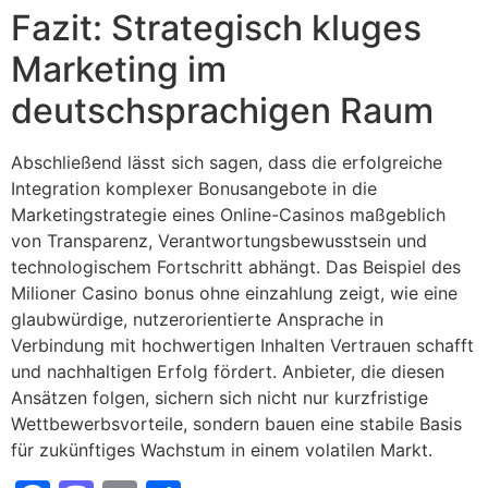
Fazit: Strategisch kluges
Marketing im
deutschsprachigen Raum
Abschließend lässt sich sagen, dass die erfolgreiche
Integration komplexer Bonusangebote in die
Marketingstrategie eines Online-Casinos maßgeblich
von Transparenz, Verantwortungsbewusstsein und
technologischem Fortschritt abhängt. Das Beispiel des
Milioner Casino bonus ohne einzahlung zeigt, wie eine
glaubwürdige, nutzerorientierte Ansprache in
Verbindung mit hochwertigen Inhalten Vertrauen schafft
und nachhaltigen Erfolg fördert. Anbieter, die diesen
Ansätzen folgen, sichern sich nicht nur kurzfristige
Wettbewerbsvorteile, sondern bauen eine stabile Basis
für zukünftiges Wachstum in einem volatilen Markt.