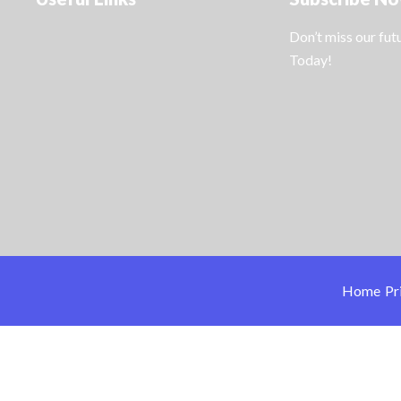
Don’t miss our fu
Today!
Home
Pr