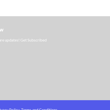
ow
ture updates! Get Subscribed
ivacy Policy
Terms and Conditions