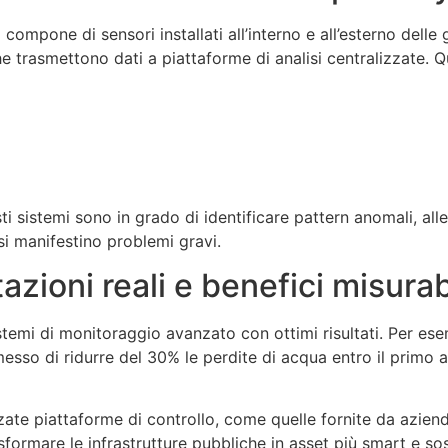
 compone di sensori installati all’interno e all’esterno delle
he trasmettono dati a piattaforme di analisi centralizzate. 
i sistemi sono in grado di identificare pattern anomali, aller
i manifestino problemi gravi.
ioni reali e benefici misurab
mi di monitoraggio avanzato con ottimi risultati. Per esemp
rmesso di ridurre del 30% le perdite di acqua entro il primo a
zate piattaforme di controllo, come quelle fornite da azien
formare le infrastrutture pubbliche in asset più smart e sost