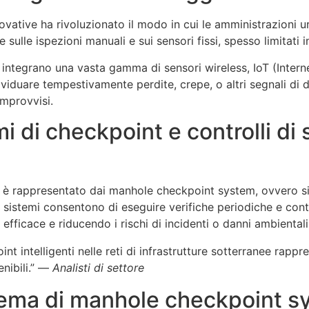
novative ha rivoluzionato il modo in cui le amministrazioni ur
 sulle ispezioni manuali e sui sensori fissi, spesso limitati 
 integrano una vasta gamma di sensori wireless, IoT (Internet
viduare tempestivamente perdite, crepe, o altri segnali di d
improvvisi.
i di checkpoint e controlli di s
 è rappresentato dai
manhole checkpoint system
, ovvero si
i sistemi consentono di eseguire verifiche periodiche e cont
ficace e riducendo i rischi di incidenti o danni ambientali
t intelligenti nelle reti di infrastrutture sotterranee rappr
enibili.” —
Analisti di settore
tema di manhole checkpoint s