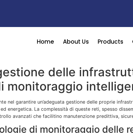
Home
About Us
Products
estione delle infrastrut
di monitoraggio intellig
e nel garantire un’adeguata gestione delle proprie infrastrut
a ed energetica. La complessità di queste reti, spesso disse
ollo avanzati che facilitino manutenzione predittiva, sicure
ologie di monitoraggio delle r