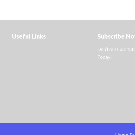
Useful Links
Subscribe N
Don’t miss our fu
Today!
Home
Pr