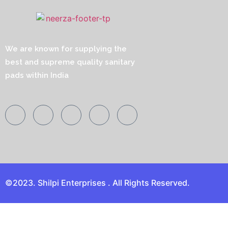
We are known for supplying the
best and supreme quality sanitary
pads within India
©2023. Shilpi Enterprises . All Rights Reserved.