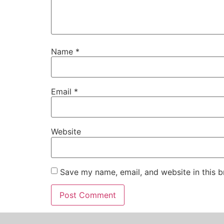
Name
*
Email
*
Website
Save my name, email, and website in this b