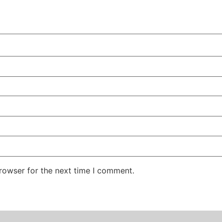
rowser for the next time I comment.