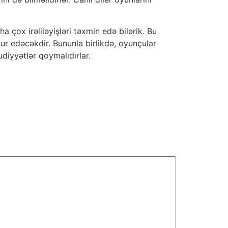
a çox irəliləyişləri təxmin edə bilərik. Bu
ur edəcəkdir. Bununla birlikdə, oyunçular
iyyətlər qoymalıdırlar.