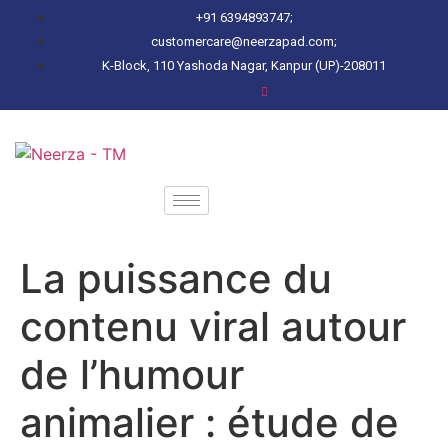
+91 6394893747;
customercare@neerzapad.com;
K-Block, 110 Yashoda Nagar, Kanpur (UP)-208011
La puissance du
contenu viral autour
de l’humour
animalier : étude de