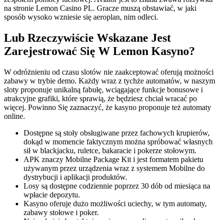
na stronie Lemon Casino PL. Gracze muszą obstawiać, w jaki
sposób wysoko wzniesie się aeroplan, nim odleci.
Lub Rzeczywiście Wskazane Jest
Zarejestrować Się W Lemon Kasyno?
W odróżnieniu od czasu slotów nie zaakceptować oferują możności
zabawy w trybie demo. Każdy wraz z tychże automatów, w naszym
sloty proponuje unikalną fabułę, wciągające funkcje bonusowe i
atrakcyjne grafiki, które sprawią, że będziesz chciał wracać po
więcej. Powinno Się zaznaczyć, że kasyno proponuje też automaty
online.
Dostępne są stoły obsługiwane przez fachowych krupierów,
dokąd w momencie faktycznym można spróbować własnych
sił w blackjacku, ruletce, bakaracie i pokerze stołowym.
APK znaczy Mobilne Package Kit i jest formatem pakietu
używanym przez urządzenia wraz z systemem Mobilne do
dystrybucji i aplikacji produktów.
Losy są dostępne codziennie poprzez 30 dób od miesiąca na
wpłacie depozytu.
Kasyno oferuje dużo możliwości uciechy, w tym automaty,
zabawy stołowe i poker.