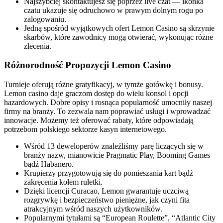
Najszybciej skontaktujesz się poprzez live czat — ikonka
czatu ukazuje się odruchowo w prawym dolnym rogu po
zalogowaniu.
Jedną spośród wyjątkowych ofert Lemon Casino są skrzynie
skarbów, które zawodnicy mogą otwierać, wykonując różne
zlecenia.
Różnorodność Propozycji Lemon Casino
Turnieje oferują różne gratyfikacyj, w tymże gotówkę i bonusy.
Lemon casino daje graczom dostęp do wielu konsol i opcji
hazardowych. Dobre opisy i rosnąca popularność umocniły naszej
firmy na branży. To zezwala nam poprawiać usługi i wprowadzać
innowacje. Możemy też oferować rabaty, które odpowiadają
potrzebom polskiego sektorze kasyn internetowego.
Wśród 13 deweloperów znaleźliśmy parę liczących się w
branży nazw, mianowicie Pragmatic Play, Booming Games
bądź Habanero.
Krupierzy przygotowują się do pomieszania kart bądź
zakręcenia kołem ruletki.
Dzięki licencji Curacao, Lemon gwarantuje uczciwą
rozgrywkę i bezpieczeństwo pieniężne, jak czyni fita
atrakcyjnym wśród naszych użytkowników.
Popularnymi tytułami są “European Roulette”, “Atlantic City