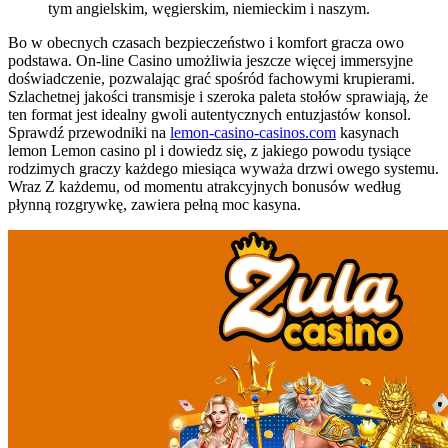
tym angielskim, węgierskim, niemieckim i naszym.
Bo w obecnych czasach bezpieczeństwo i komfort gracza owo
podstawa. On-line Casino umożliwia jeszcze więcej immersyjne
doświadczenie, pozwalając grać spośród fachowymi krupierami.
Szlachetnej jakości transmisje i szeroka paleta stołów sprawiają, że
ten format jest idealny gwoli autentycznych entuzjastów konsol.
Sprawdź przewodniki na
lemon-casino-casinos.com
kasynach
lemon Lemon casino pl i dowiedz się, z jakiego powodu tysiące
rodzimych graczy każdego miesiąca wyważa drzwi owego systemu.
Wraz Z każdemu, od momentu atrakcyjnych bonusów według
płynną rozgrywkę, zawiera pełną moc kasyna.