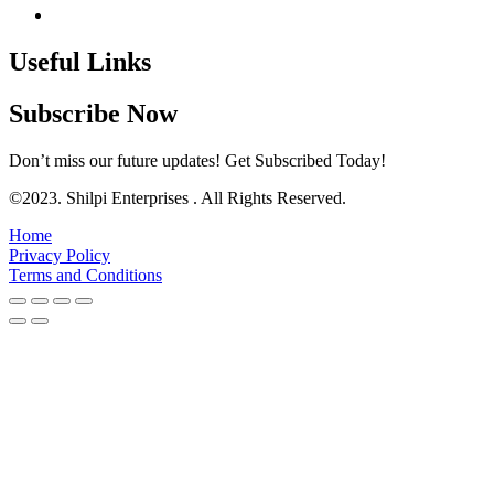
Useful Links
Subscribe Now
Don’t miss our future updates! Get Subscribed Today!
©2023. Shilpi Enterprises . All Rights Reserved.
Home
Privacy Policy
Terms and Conditions