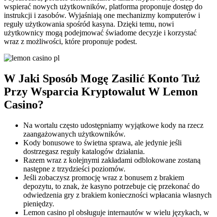
wspierać nowych użytkowników, platforma proponuje dostęp do
instrukcji i zasobów. Wyjaśniają one mechanizmy komputerów i
reguły użytkowania spośród kasyna. Dzięki temu, nowi
użytkownicy mogą podejmować świadome decyzje i korzystać
wraz z możliwości, które proponuje podest.
W Jaki Sposób Mogę Zasilić Konto Tuż
Przy Wsparcia Kryptowalut W Lemon
Casino?
Na wortalu często udostępniamy wyjątkowe kody na rzecz
zaangażowanych użytkowników.
Kody bonusowe to świetna sprawa, ale jedynie jeśli
dostrzegasz reguły katalogów działania.
Razem wraz z kolejnymi zakładami odblokowane zostaną
następne z trzydzieści poziomów.
Jeśli zobaczysz promocję wraz z bonusem z brakiem
depozytu, to znak, że kasyno potrzebuje cię przekonać do
odwiedzenia gry z brakiem konieczności wpłacania własnych
pieniędzy.
Lemon casino pl obsługuje internautów w wielu językach, w