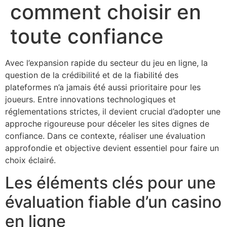
comment choisir en
toute confiance
Avec l’expansion rapide du secteur du jeu en ligne, la
question de la crédibilité et de la fiabilité des
plateformes n’a jamais été aussi prioritaire pour les
joueurs. Entre innovations technologiques et
réglementations strictes, il devient crucial d’adopter une
approche rigoureuse pour déceler les sites dignes de
confiance. Dans ce contexte, réaliser une évaluation
approfondie et objective devient essentiel pour faire un
choix éclairé.
Les éléments clés pour une
évaluation fiable d’un casino
en ligne