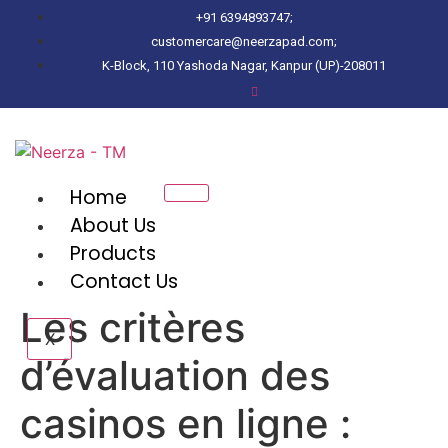
+91 6394893747;
customercare@neerzapad.com;
K-Block, 110 Yashoda Nagar, Kanpur (UP)-208011
Home
About Us
Products
Contact Us
Les critères
X
d’évaluation des
casinos en ligne :