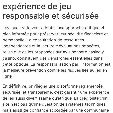
expérience de jeu
responsable et sécurisée
Les joueurs doivent adopter une approche critique et
bien informée pour préserver leur sécurité financière et
personnelle. La consultation de ressources
indépendantes et la lecture d’évaluations honnêtes,
telles que celles proposées sur avis honnête casinoly
casino, constituent des démarches essentielles dans
cette optique. La responsabilisation par l’information est
la meilleure prévention contre les risques liés au jeu en
ligne.
En définitive, privilégier une plateforme réglementée,
sécurisée, et transparente, c’est garantir une expérience
de jeu aussi divertissante qu’éthique. La crédibilité d’un
site n’est pas qu’une question de systèmes techniques,
mais aussi de confiance accordée par une communauté