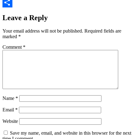
Email
Share
Leave a Reply
Your email address will not be published.
Required fields are
marked
*
Comment
*
Name
*
Email
*
Website
Save my name, email, and website in this browser for the next
time I comment.