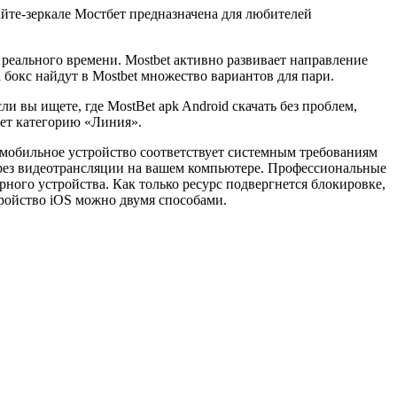
айте-зеркале Мостбет предназначена для любителей
 реального времени. Mostbet активно развивает направление
бокс найдут в Mostbet множество вариантов для пари.
 вы ищете, где MostBet apk Android скачать без проблем,
ает категорию «Линия».
 мобильное устройство соответствует системным требованиям
через видеотрансляции на вашем компьютере. Профессиональные
рного устройства. Как только ресурс подвергнется блокировке,
тройство iOS можно двумя способами.