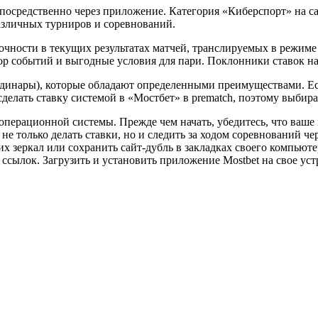
епосредственно через приложение. Категория «Киберспорт» на с
различных турниров и соревнований.
очности в текущих результатах матчей, транслируемых в режиме
р событий и выгодные условия для пари. Поклонники ставок на 
динары), которые обладают определенными преимуществами. Если
сделать ставку системой в «Мостбет» в prematch, поэтому выбир
перационной системы. Прежде чем начать, убедитесь, что ваше
не только делать ставки, но и следить за ходом соревнований 
х зеркал или сохранить сайт-дубль в закладках своего компьюте
ссылок. Загрузить и установить приложение Mostbet на свое ус