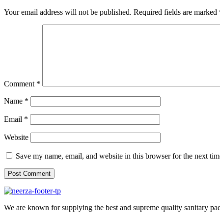
Your email address will not be published.
Required fields are marked
Comment
*
Name
*
Email
*
Website
Save my name, email, and website in this browser for the next ti
We are known for supplying the best and supreme quality sanitary pad