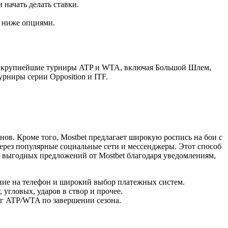
 начать делать ставки.
и ниже опциями.
 все крупнейшие турниры ATP и WTA, включая Большой Шлем,
рниры серии Opposition и ITF.
ов. Кроме того, Mostbet предлагает широкую роспись на бои с
через популярные социальные сети и мессенджеры. Этот способ
 и выгодных предложений от Mostbet благодаря уведомлениям,
ие на телефон и широкий выбор платежных систем.
 угловых, ударов в створ и прочее.
нг ATP/WTA по завершении сезона.