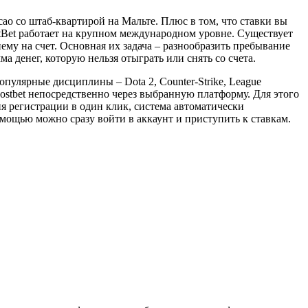
о со штаб-квартирой на Мальте. Плюс в том, что ставки вы
MostBet работает на крупном международном уровне. Существует
нему на счет. Основная их задача – разнообразить пребывание
ма денег, которую нельзя отыграть или снять со счета.
улярные дисциплины – Dota 2, Counter-Strike, League
 Mostbet непосредственно через выбранную платформу. Для этого
я регистрации в один клик, система автоматически
омощью можно сразу войти в аккаунт и приступить к ставкам.