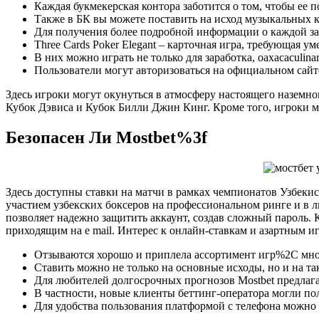
Каждая букмекерская контора заботится о том, чтобы ее п
Также в БК вы можете поставить на исход музыкальных к
Для получения более подробной информации о каждой з
Three Cards Poker Elegant – карточная игра, требующая у
В них можно играть не только для заработка, oaxacaculinar
Пользователи могут авторизоваться на официальном сай
Здесь игроки могут окунуться в атмосферу настоящего наземн
Кубок Дэвиса и Кубок Билли Джин Кинг. Кроме того, игроки мог
Безопасен Ли Mostbet%3f
Здесь доступны ставки на матчи в рамках чемпионатов Узбекис
участием узбекских боксеров на профессиональном ринге и в 
позволяет надежно защитить аккаунт, создав сложный пароль. 
приходящим на e mail. Интерес к онлайн-ставкам и азартным иг
Отзываются хорошо и приплела ассортимент игр%2C мн
Ставить можно не только на основные исходы, но и на так
Для любителей долгосрочных прогнозов Mostbet предлаг
В частности, новые клиенты беттинг-оператора могли полу
Для удобства пользования платформой с телефона можно