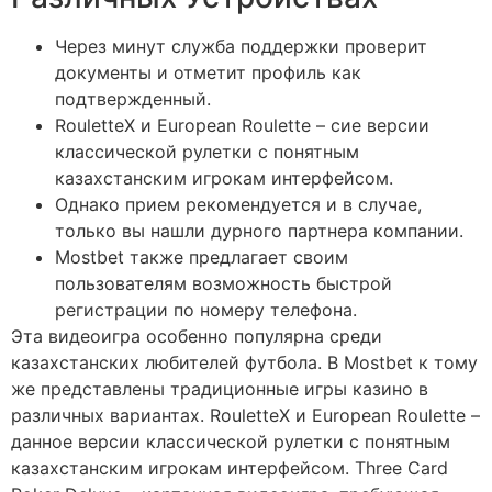
Через минут служба поддержки проверит
документы и отметит профиль как
подтвержденный.
RouletteX и European Roulette – сие версии
классической рулетки с понятным
казахстанским игрокам интерфейсом.
Однако прием рекомендуется и в случае,
только вы нашли дурного партнера компании.
Mostbet также предлагает своим
пользователям возможность быстрой
регистрации по номеру телефона.
Эта видеоигра особенно популярна среди
казахстанских любителей футбола. В Mostbet к тому
же представлены традиционные игры казино в
различных вариантах. RouletteX и European Roulette –
данное версии классической рулетки с понятным
казахстанским игрокам интерфейсом. Three Card