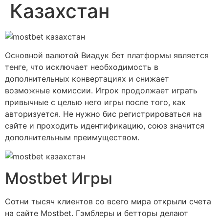
Казахстан
Основной валютой Виадук бет платформы является
тенге, что исключает необходимость в
дополнительных конвертациях и снижает
возможные комиссии. Игрок продолжает играть
привычные с целью него игры после того, как
авторизуется. Не нужно бис регистрироваться на
сайте и проходить идентификацию, союз значится
дополнительным преимуществом.
Mostbet Игры
Сотни тысяч клиентов со всего мира открыли счета
на сайте Mostbet. Гэмблеры и бетторы делают