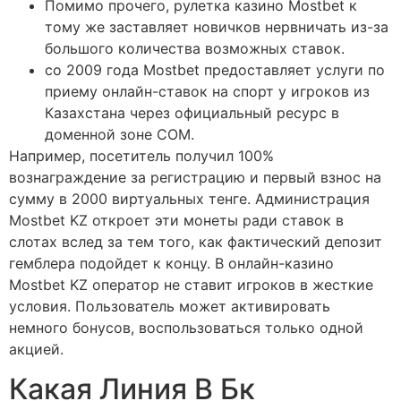
Помимо прочего, рулетка казино Mostbet к
тому же заставляет новичков нервничать из-за
большого количества возможных ставок.
со 2009 года Mostbet предоставляет услуги по
приему онлайн-ставок на спорт у игроков из
Казахстана через официальный ресурс в
доменной зоне COM.
Например, посетитель получил 100%
вознаграждение за регистрацию и первый взнос на
сумму в 2000 виртуальных тенге. Администрация
Mostbet KZ откроет эти монеты ради ставок в
слотах вслед за тем того, как фактический депозит
гемблера подойдет к концу. В онлайн-казино
Mostbet KZ оператор не ставит игроков в жесткие
условия. Пользователь может активировать
немного бонусов, воспользоваться только одной
акцией.
Какая Линия В Бк