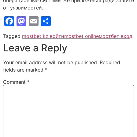
операционные системы же приложения ради защите
от уязвимостей.
Facebook
Mastodon
Email
Share
Tagged
mostbet kz войти
mostbet online
мостбет вход
Leave a Reply
Your email address will not be published.
Required
fields are marked
*
Comment
*