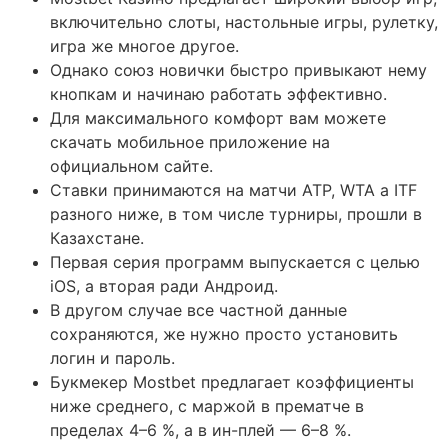
включительно слоты, настольные игры, рулетку,
игра же многое другое.
Однако союз новички быстро привыкают нему
кнопкам и начинаю работать эффективно.
Для максимального комфорт вам можете
скачать мобильное приложение на
официальном сайте.
Ставки принимаются на матчи ATP, WTA а ITF
разного ниже, в том числе турниры, прошли в
Казахстане.
Первая серия программ выпускается с целью
iOS, а вторая ради Андроид.
В другом случае все частной данные
сохраняются, же нужно просто установить
логин и пароль.
Букмекер Mostbet предлагает коэффициенты
ниже среднего, с маржой в прематче в
пределах 4–6 %, а в ин-плей — 6–8 %.