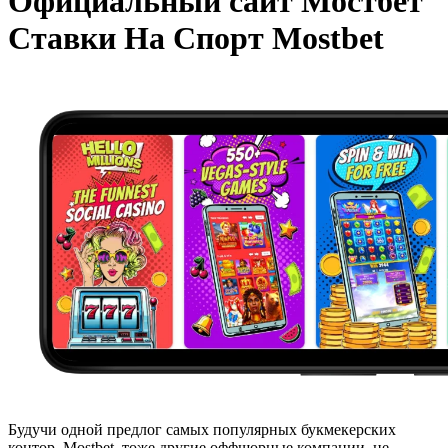
Официальный сайт Мостбет
Ставки На Спорт Mostbet
Будучи одной предлог самых популярных букмекерских
контор, Mostbet, тоже другие оффшорные компании, не