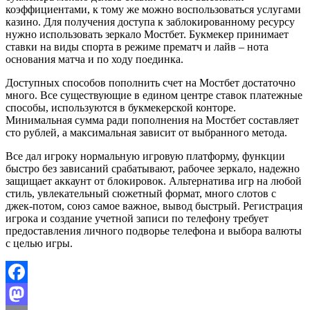
коэффициентами, к тому же можно воспользоваться услугами
казино. Для получения доступа к заблокированному ресурсу
нужно использовать зеркало Мостбет. Букмекер принимает
ставки на виды спорта в режиме прематч и лайв – нота
основания матча и по ходу поединка.
Доступных способов пополнить счет на Мостбет достаточно
много. Все существующие в едином центре ставок платежные
способы, используются в букмекерской конторе.
Минимальная сумма ради пополнения на Мостбет составляет
сто рублей, а максимальная зависит от выбранного метода.
Все дал игроку нормальную игровую платформу, функции
быстро без зависаний срабатывают, рабочее зеркало, надежно
защищает аккаунт от блокировок. Альтернатива игр на любой
стиль, увлекательный сюжетный формат, много слотов с
джек-потом, союз самое важное, вывод быстрый. Регистрация
игрока и создание учетной записи по телефону требует
предоставления личного подворье телефона и выбора валюты
с целью игры.
Facebook