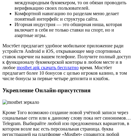
международным букмекером, то он обязан проводить
верификацию своих пользователей.
Комфортной навигацию по разделам меню делает
понятный интерфейс и структура сайта.
Игорная индустрия — это обширная ниша, которая
включает в себя не только ставки на спорт, но и
азартные игры.
Мостбет предлагает удобное мобильное приложение ради
устройств Android и iOS, открывающее мир спортивных
ставок наречие на вашем телефоне. Получите полный доступ
к функционалу букмекерской конторы в любом месте и в
любое
mostbet apk скачать бесплатно
время. Мостбет
предлагает более 10 бонусов с целью игроков казино, в том
числе бонусы за первые четыре депозита и кэшбэк.
Укрепление Онлайн-присутствия
Кроме Того возможно создание новой учётной записи через
социальные сети или к данному слову пока нет синонимов…
Telegram. Выбирайте любой изо предложенных вариантов, в
котором возле вас есть персональная страница. буква
регистрацией на платформе «Mostbet» справится любой