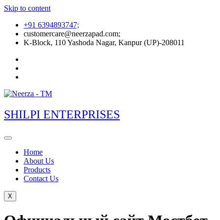
Skip to content
+91 6394893747;
customercare@neerzapad.com;
K-Block, 110 Yashoda Nagar, Kanpur (UP)-208011
SHILPI ENTERPRISES
Home
About Us
Products
Contact Us
X