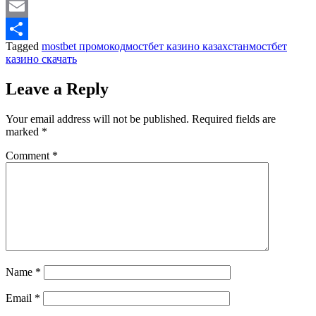
Mastodon
Email
Tagged
mostbet промокод
мостбет казино казахстан
мостбет
Share
казино скачать
Leave a Reply
Your email address will not be published.
Required fields are
marked
*
Comment
*
Name
*
Email
*