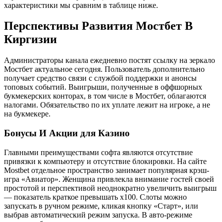
характеристики мы сравним в таблице ниже.
Перспективы Развития Мостбет В
Киргизии
Администраторы канала ежедневно постят ссылку на зеркало
Мостбет актуальное сегодня. Пользователь дополнительно
получает средство связи с службой поддержки и анонсы
топовых событий. Выигрыши, полученные в оффшорных
букмекерских конторах, в том числе в Мостбет, облагаются
налогами. Обязательство по их уплате лежит на игроке, а не
на букмекере.
Бонусы И Акции для Казино
Главными преимуществами софта являются отсутствие
привязки к компьютеру и отсутствие блокировки. На сайте
Mostbet отдельное пространство занимает популярная крэш-
игра «Авиатор». Женщина привлекла внимание гостей своей
простотой и перспективой неоднократно увеличить выигрыш
— показатель краткое превышать х100. Слоты можно
запускать в ручном режиме, кликая кнопку «Старт», или
выбрав автоматический режим запуска. В авто-режиме