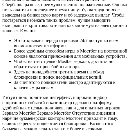
Сбербанка разные, преимущественно положительные. Однако
пользователи в последнее время пишут буква трудностях с
выводом на банковскую карту и об задержках выплат. Чтобы
постараться избежать таких проблем, лучше выводите
выигрыши в криптовалюте или как минимум на электронный
кошелек Юмани.
Это открывает передо игроками 24/7 доступ ко всем
возможностям платформы.
Более удобным способом игры в Мостбет на постоянной
основе являются приложения для мобильных устройств.
Чтобы найти с целью Mostbet зеркало, достаточно
обратиться с просьбой в саппорт.
Здесь не понадобится тратить время на обход
блокировки и поиск неофициальных копий.
За счет этого пользователи быстро адаптируются к
ключевым разделам.
Интуитивно понятный интерфейс, широкий подбор
спортивных событий и казино-игр сделали платформу
удобной как с целью новичков, так и для опытных игроков.
Зеркало Мостбет Зеркало Мостбет Отсутствие лицензии
наречие букмекерской конторы Мостбет приводит к тому,
словно её ресурс подвергается блокировке. Возле этого
букмекера можно делать ставки с более высокими