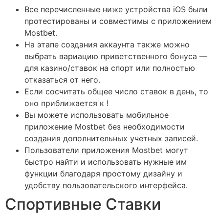
Все перечисленные ниже устройства iOS были
протестированы и совместимы с приложением
Mostbet.
На этапе создания аккаунта также можно
выбрать вариацию приветственного бонуса —
для казино/ставок на спорт или полностью
отказаться от него.
Если сосчитать общее число ставок в день, то
оно приближается к !
Вы можете использовать мобильное
приложение Mostbet без необходимости
создания дополнительных учетных записей.
Пользователи приложения Mostbet могут
быстро найти и использовать нужные им
функции благодаря простому дизайну и
удобству пользовательского интерфейса.
Спортивные Ставки