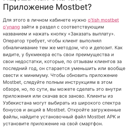
Приложение Mostbet?
Для этого в личном кабинете нужно
o’tish mostbet
o’ynang
зайти в раздел с соответствующим
названием и нажать кнопку «Заказать выплату».
Оператор требует, чтобы клиент выполнял
обналичивание тем же методом, что и депозит. Как
видите, у букмекера есть свои преимущества и
свои недостатки, которые, по отзывам клиентов за
последний год, он старается уменьшить или вообще
свести к минимуму. Чтобы обновить приложение
Mostbet, следуйте полным инструкциям в этом
обзоре, но, по сути, вы можете сделать это внутри
приложения или скачав все заново. Клиенты из
Узбекистана могут выбирать из широкого спектра
бонусов и акций в Mostbet. Откройте загруженные
файлы, найдите установочный файл Mostbet APK и
установите приложение на свой смартфон.