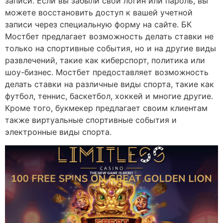
записи. Если вы забыли свой логин или пароль, вы
можете восстановить доступ к вашей учетной
записи через специальную форму на сайте. БК
Мостбет предлагает возможность делать ставки не
только на спортивные события, но и на другие виды
развлечений, такие как киберспорт, политика или
шоу-бизнес. Мостбет предоставляет возможность
делать ставки на различные виды спорта, такие как
футбол, теннис, баскетбол, хоккей и многие другие.
Кроме того, букмекер предлагает своим клиентам
также виртуальные спортивные события и
электронные виды спорта.