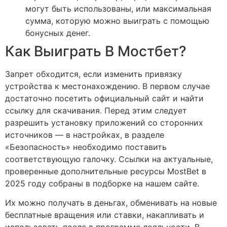
могут быть использованы, или максимальная
сумма, которую можно выиграть с помощью
бонусных денег.
Как Выиграть В Мостбет?
Запрет обходится, если изменить привязку
устройства к местонахождению. В первом случае
достаточно посетить официальный сайт и найти
ссылку для скачивания. Перед этим следует
разрешить установку приложений со сторонних
источников — в настройках, в разделе
«Безопасность» необходимо поставить
соответствующую галочку. Ссылки на актуальные,
проверенные дополнительные ресурсы MostBet в
2025 году собраны в подборке на нашем сайте.
Их можно получать в деньгах, обменивать на новые
бесплатные вращения или ставки, накапливать и