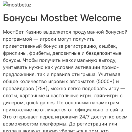
Бонусы Mostbet Welcome
МостБет Казино выделяется продуманной бонусной
программой — игроки могут получить
приветственный бонус за регистрацию, кэшбек,
фриспины, фрибеты, депозитные и бездепозитные
бонусы. Чтобы получить максимальную выгоду,
учитывать нужно как условия активации промо-
предложения, так и правила отыгрыша. Учитывая
общее количество игровых автоматов (5000+) и
провайдеров (75+), можно легко подобрать игру —
слоты, карточные и настольные игры, лайв-игры с
дилером, quick games. По основным параметрам
приложение не отличается от официального сайта.
Это открывает перед игроками 24/7 доступ ко всем
возможностям платформы. До регистрации или
входа в аккаунт, важно убедиться в том, что