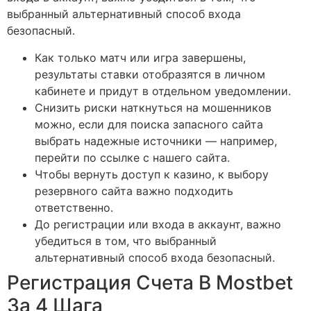
выбранный альтернативный способ входа
безопасный.
Как только матч или игра завершены,
результаты ставки отобразятся в личном
кабинете и придут в отдельном уведомлении.
Снизить риски наткнуться на мошенников
можно, если для поиска запасного сайта
выбрать надежные источники — например,
перейти по ссылке с нашего сайта.
Чтобы вернуть доступ к казино, к выбору
резервного сайта важно подходить
ответственно.
До регистрации или входа в аккаунт, важно
убедиться в том, что выбранный
альтернативный способ входа безопасный.
Регистрация Счета В Mostbet
За 4 Шага