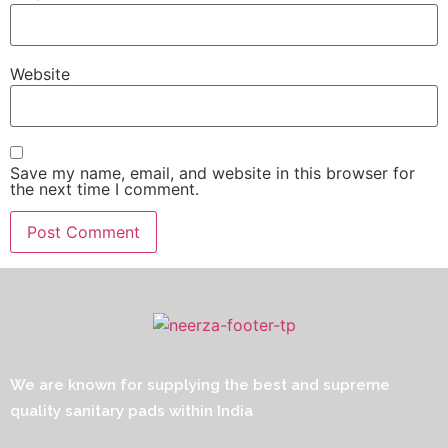
Website
Save my name, email, and website in this browser for
the next time I comment.
We are known for supplying the best and supreme
quality sanitary pads within India