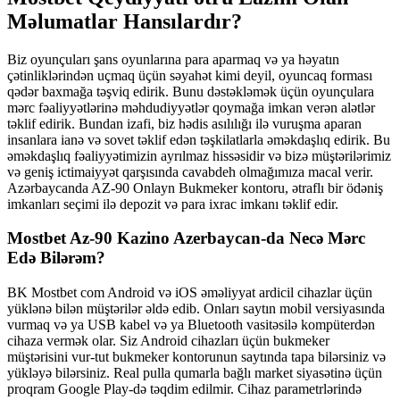
Məlumatlar Hansılardır?
Biz oyunçuları şans oyunlarına para aparmaq və ya həyatın
çətinliklərindən uçmaq üçün səyahət kimi deyil, oyuncaq forması
qədər baxmağa təşviq edirik. Bunu dəstəkləmək üçün oyunçulara
mərc fəaliyyətlərinə məhdudiyyətlər qoymağa imkan verən alətlər
təklif edirik. Bundan izafi, biz hədis asılılığı ilə vuruşma aparan
insanlara ianə və sovet təklif edən təşkilatlarla əməkdaşlıq edirik. Bu
əməkdaşlıq fəaliyyətimizin ayrılmaz hissəsidir və bizə müştərilərimiz
və geniş ictimaiyyət qarşısında cavabdeh olmağımıza macal verir.
Azərbaycanda AZ-90 Onlayn Bukmeker kontoru, ətraflı bir ödəniş
imkanları seçimi ilə depozit və para ixrac imkanı təklif edir.
Mostbet Az-90 Kazino Azerbaycan-da Necə Mərc
Edə Bilərəm?
BK Mostbet com Android və iOS əməliyyat ardicil cihazlar üçün
yüklənə bilən müştərilər əldə edib. Onları saytın mobil versiyasında
vurmaq və ya USB kabel və ya Bluetooth vasitəsilə kompüterdən
cihaza vermək olar. Siz Android cihazları üçün bukmeker
müştərisini vur-tut bukmeker kontorunun saytında tapa bilərsiniz və
yükləyə bilərsiniz. Real pulla qumarla bağlı market siyasətinə üçün
proqram Google Play-də təqdim edilmir. Cihaz parametrlərində