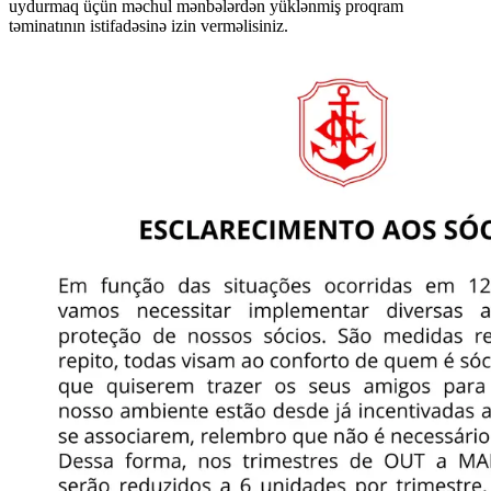
uydurmaq üçün məchul mənbələrdən yüklənmiş proqram
təminatının istifadəsinə izin verməlisiniz.