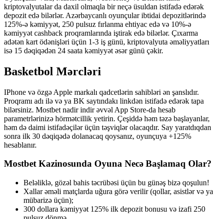
kriptovalyutalar da daxil olmaqla bir neçə üsuldan istifadə edərək
depozit edə bilərlər. Azərbaycanlı oyunçular ibtidai depozitlərində
125%-ə kəmiyyət, 250 pulsuz fırlanma ehtiyac edə və 10%-ə
kəmiyyət cashback proqramlarında iştirak edə bilərlər. Çıxarma
adətən kart ödənişləri üçün 1-3 iş günü, kriptovalyuta əməliyyatları
isə 15 dəqiqədən 24 saata kəmiyyət əsər günü çəkir.
Basketbol Mərcləri
IPhone və özgə Apple markalı qadcetlərin sahibləri ən şanslıdır.
Proqramı adı ilə və ya BK saytındakı linkdən istifadə edərək tapa
bilərsiniz. Mostbet nadir indir əvvəl App Store-da hesab
parametrlərinizə hörmətcillik yetirin. Çeşiddə həm təzə başlayanlar,
həm də daimi istifadəçilər üçün təşviqlər olacaqdır. Say yaratdıqdan
sonra ilk 30 dəqiqədə dolanacaq qoysanız, oyunçuya +125%
hesablanır.
Mostbet Kazinosunda Oyuna Necə Başlamaq Olar?
Beləliklə, gözəl bahis təcrübəsi üçün bu günəş bizə qoşulun!
Xallar əməli matçlarda uğura görə verilir (qollar, asistlər və ya
mübarizə üçün);
300 dollara kəmiyyət 125% ilk depozit bonusu və izafi 250
pulsuz dönmə