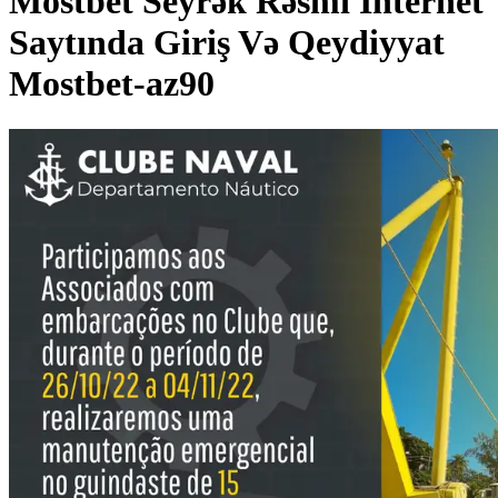
Mostbet Seyrək Rəsmi Internet
Saytında Giriş Və Qeydiyyat
Mostbet-az90