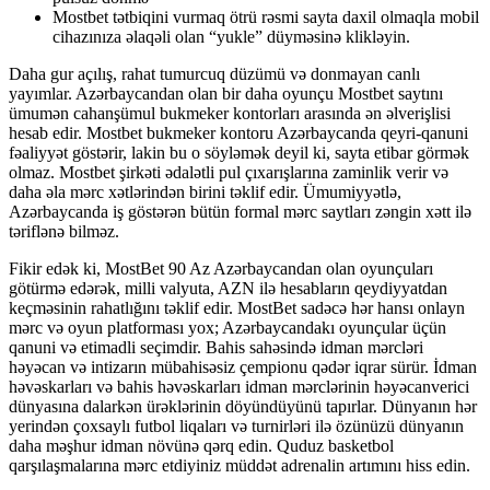
Mostbet tətbiqini vurmaq ötrü rəsmi sayta daxil olmaqla mobil
cihazınıza əlaqəli olan “yukle” düyməsinə klikləyin.
Daha gur açılış, rahat tumurcuq düzümü və donmayan canlı
yayımlar. Azərbaycandan olan bir daha oyunçu Mostbet saytını
ümumən cahanşümul bukmeker kontorları arasında ən əlverişlisi
hesab edir. Mostbet bukmeker kontoru Azərbaycanda qeyri-qanuni
fəaliyyət göstərir, lakin bu o söyləmək deyil ki, sayta etibar görmək
olmaz. Mostbet şirkəti ədalətli pul çıxarışlarına zaminlik verir və
daha əla mərc xətlərindən birini təklif edir. Ümumiyyətlə,
Azərbaycanda iş göstərən bütün formal mərc saytları zəngin xətt ilə
təriflənə bilməz.
Fikir edək ki, MostBet 90 Az Azərbaycandan olan oyunçuları
götürmə edərək, milli valyuta, AZN ilə hesabların qeydiyyatdan
keçməsinin rahatlığını təklif edir. MostBet sadəcə hər hansı onlayn
mərc və oyun platforması yox; Azərbaycandakı oyunçular üçün
qanuni və etimadli seçimdir. Bahis sahəsində idman mərcləri
həyəcan və intizarın mübahisəsiz çempionu qədər iqrar sürür. İdman
həvəskarları və bahis həvəskarları idman mərclərinin həyəcanverici
dünyasına dalarkən ürəklərinin döyündüyünü tapırlar. Dünyanın hər
yerindən çoxsaylı futbol liqaları və turnirləri ilə özünüzü dünyanın
daha məşhur idman növünə qərq edin. Quduz basketbol
qarşılaşmalarına mərc etdiyiniz müddət adrenalin artımını hiss edin.