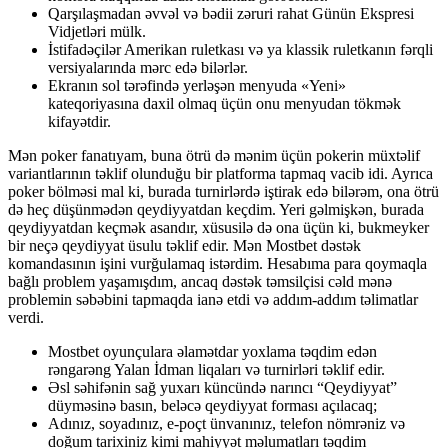
Qarşılaşmadan əvvəl və bədii zəruri rahat Günün Ekspresi
Vidjetləri mülk.
İstifadəçilər Amerikan ruletkası və ya klassik ruletkanın fərqli
versiyalarında mərc edə bilərlər.
Ekranın sol tərəfində yerləşən menyuda «Yeni»
kateqoriyasına daxil olmaq üçün onu menyudan tökmək
kifayətdir.
Mən poker fanatıyam, buna ötrü də mənim üçün pokerin müxtəlif
variantlarının təklif olunduğu bir platforma tapmaq vacib idi. Ayrıca
poker bölməsi mal ki, burada turnirlərdə iştirak edə bilərəm, ona ötrü
də heç düşünmədən qeydiyyatdan keçdim. Yeri gəlmişkən, burada
qeydiyyatdan keçmək asandır, xüsusilə də ona üçün ki, bukmeyker
bir neçə qeydiyyat üsulu təklif edir. Mən Mostbet dəstək
komandasının işini vurğulamaq istərdim. Hesabıma para qoymaqla
bağlı problem yaşamışdım, ancaq dəstək təmsilçisi cəld mənə
problemin səbəbini tapmaqda ianə etdi və addım-addım təlimatlar
verdi.
Mostbet oyunçulara əlamətdar yoxlama təqdim edən
rəngarəng Yalan İdman liqaları və turnirləri təklif edir.
Əsl səhifənin sağ yuxarı küncündə narıncı “Qeydiyyat”
düyməsinə basın, beləcə qeydiyyat forması açılacaq;
Adınız, soyadınız, e-poçt ünvanınız, telefon nömrəniz və
doğum tarixiniz kimi mahiyyət məlumatları təqdim