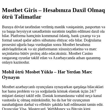
Mostbet Giris – Hesabınıza Daxil Olmaq
ötrü Təlimatlar
Buraya dövlət tərəfindən verilmiş mənlik vəsiqəsinin, pasportun və
ya başqa heysiyyət sənədlərinin surətinin təqdim edilməsi daxil ola
bilər. Platforma həmçinin kommunal ödəniş, bank çıxarışı və ya
formal sənəd qədər adres sübutunu ehtiyac edə bilər. Doğrulama
prosesini uğurla başa vurduqdan sonra Mostbet hesabınız
aktivləşdiriləcək və siz platformanın xüsusiyyətlərinə və mərc
seçimlərinə bütöv proloq əldə edəcəksiniz. Mostbet Casino
rəngarəng oyunlar təklif edən və Azərbaycanda adsan qazanmış
onlayn kazinodur.
Mobil ötrü Mosbet Yüklə – Hər Yerdən Mərc
Oynayın
Mostbet azərbaycanlı oyunçulara oynayarkən qarşılaşa biləcəkləri
hər hansı problem və ya sorğularda kömək eləmək üçün 24/7
müştəri dəstəyi təklif edir. Dəstək komandasına vahid neçə kanal
vasitəsilə iç olmaq mümkündür, bu da hər bir oyunçunun
narahatlığının dərhal və effektiv şəkildə həll edilməsini təmin edir.
Oyunçular Visa, Mastercard, WebMoney və Bitcoin kimi