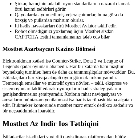
Şirkər, həmçinin ədalətli oyun standartlarına nəzarət eləmək
ötrü lazımi tədbirləri görür.
Qaydalarda aydın edilmiş vejerə çatmırlar, buna görə də
bəxşiş və pullardan məhrum olurlar.
Iti hədis həvəskarları ötrü Mostbet Aviator təklif edir.
Robot olmadığınızı yoxlamaq üçün Mostbet sizdən
CAPTCHA testini tamamlamanızı tələb edə bilər.
Mostbet Azərbaycan Kazino Bölməsi
Elektronidman xətləri isə Counter-Strike, Dota 2 və League of
Legends qədər oyunları əhatəedir. Hər bir xətərdə həm məşhur
beynəlxalq turnirlər, həm də daha az tanınmışliqalar mövcuddur. Bu,
istifadəçilərə hər zövqə əlaqəli oyun görmək imkanıyaradır.
Təmtəraqlı əmsallar və müxtəlif oyun növləri – təkli, ekspress və
sistemoyunları təklif edərək oyunçuların hədis strategiyalarını
genişləndirməsinə şəraityaradır. Xətlərin rahat naviqasiyası və
əmsalların müntəzəm yenilənməsi isə hədis təcrübəsinidaha əlçatan
edir. Bukmeker kontorunda mostbet mərc etmək dedikcə sadədir və
bir neçəaddımdan ibarətdir.
Mostbet Az Indir Ios Tətbiqini
İstifadəçilər istədikləri vaxt dili dəyişdirərək platformadan bütöv