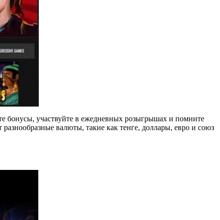
айте бонусы, участвуйте в ежедневных розыгрышах и помните
 разнообразные валюты, такие как тенге, доллары, евро и союз