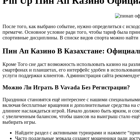
Pin Up Пин Ап Казино Официа
После того, как выбрано событие, нужно определиться с исходо
прематче. Основное условие ради того, чтобы тариф была при
спортивные дисциплины. В списке видов спорта можно найти к
Пин Ап Казино В Казахстане: Официал
Кроме Того сие даст возможность использовать казино на раз
смартфонах и планшетах, его интерфейс удобен в использован
услуги поддержки клиентов. Администрация сайта рекомендует 
Можно Ли Играть В Vavada Без Регистрации?
Праздники становятся ещё интереснее с нашими специальными
включая бесплатные вращения и дополнительные средства на сч
длиннее наслаждаться игрой. Начало должно быть ярким, и со
с увеличенным балансом, чтобы шансов на выигрыш стало ещё
выбирать игры.
Найдите раздел с активными турнирами и нажмите “прин
Часто поддельные зеркала создают мошенники ради досту