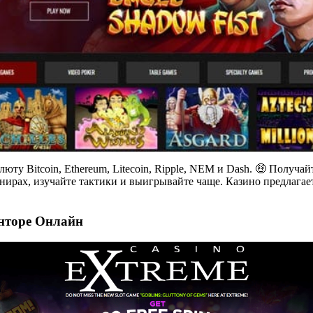
ту Bitcoin, Ethereum, Litecoin, Ripple, NEM и Dash. 🤑 Получ
нирах, изучайте тактики и выигрывайте чаще. Казино предлагает
нторе Онлайн