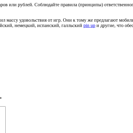
аров или рублей. Соблюдайте правила (принципы) ответственно
ил массу удовольствия от игр. Они к тому же предлагают мобил
ийский, немецкий, испанский, галльский
pin up
и другие, что обе
*