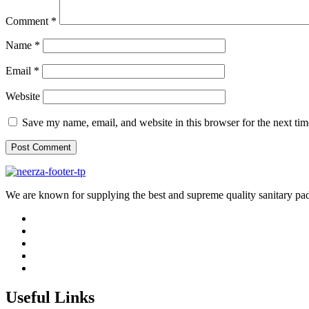
Comment
*
Name
*
Email
*
Website
Save my name, email, and website in this browser for the next ti
We are known for supplying the best and supreme quality sanitary pad
Useful Links