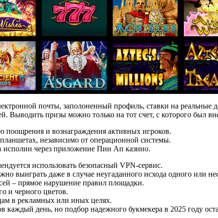
ектронной почты, заполоненный профиль, ставки на реальные де
й. Выводить призы можно только на тот счет, с которого был вне
ю поощрения и вознаграждения активных игроков.
 планшетах, независимо от операционной системы.
в исполин через приложение Пин Ап казино.
ендуется использовать безопасный VPN-сервис.
можно выиграть даже в случае неугаданного исхода одного или н
сей – прямое нарушение правил площадки.
о и черного цветов.
цам в рекламных или иных целях.
 каждый день, но подбор надежного букмекера в 2025 году ост