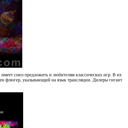
н имеет союз предложить и любителям классических игр. В их
лен флюгер, указывающий на язык трансляции. Дилеры гигант