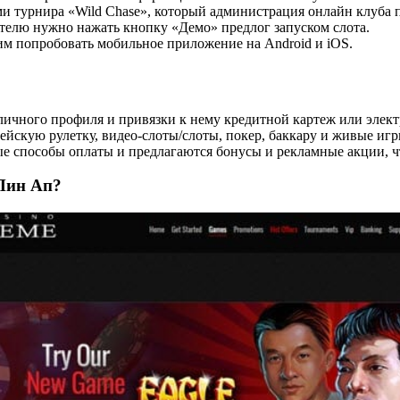
 турнира «Wild Chase», который администрация онлайн клуба пр
телю нужно нажать кнопку «Демо» предлог запуском слота.
м попробовать мобильное приложение на Android и iOS.
з личного профиля и привязки к нему кредитной картеж или элек
йскую рулетку, видео-слоты/слоты, покер, баккару и живые игр
ые способы оплаты и предлагаются бонусы и рекламные акции, ч
Пин Ап?