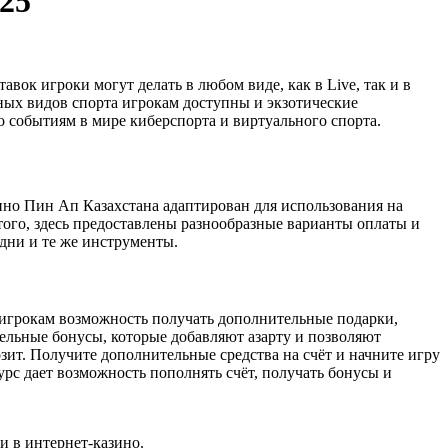
25
вок игроки могут делать в любом виде, как в Live, так и в
ных видов спорта игрокам доступны и экзотические
о событиям в мире киберспорта и виртуального спорта.
ино Пин Ап Казахстана адаптирован для использования на
ого, здесь предоставлены разнообразные варианты оплаты и
дни и те же инструменты.
игрокам возможность получать дополнительные подарки,
тельные бонусы, которые добавляют азарту и позволяют
ит. Получите дополнительные средства на счёт и начните игру
с дает возможность пополнять счёт, получать бонусы и
и в интернет-казино.