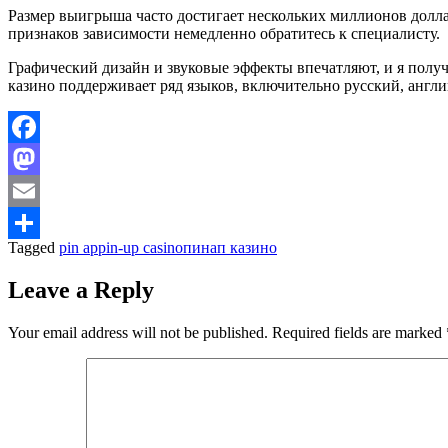
Размер выигрыша часто достигает нескольких миллионов долл
признаков зависимости немедленно обратитесь к специалисту.
Графический дизайн и звуковые эффекты впечатляют, и я получ
казино поддерживает ряд языков, включительно русский, англ
Facebook
Mastodon
Email
Tagged
pin ap
pin-up casino
пинап казино
Share
Leave a Reply
Your email address will not be published.
Required fields are marked