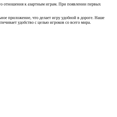
го отношения к азартным играм. При появлении первых
ьное приложение, что делает игру удобной в дороге. Наше
спечивает удобство с целью игроков со всего мира.