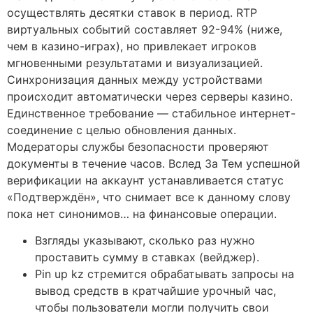
осуществлять десятки ставок в период. RTP
виртуальных событий составляет 92-94% (ниже,
чем в казино-играх), но привлекает игроков
мгновенными результатами и визуализацией.
Синхронизация данных между устройствами
происходит автоматически через серверы казино.
Единственное требование — стабильное интернет-
соединение с целью обновления данных.
Модераторы службы безопасности проверяют
документы в течение часов. Вслед За Тем успешной
верификации на аккаунт устанавливается статус
«Подтверждён», что снимает все к данному слову
пока нет синонимов… на финансовые операции.
Взгляды указывают, сколько раз нужно
проставить сумму в ставках (вейджер).
Pin up kz стремится обрабатывать запросы на
вывод средств в кратчайшие урочный час,
чтобы пользователи могли получить свои