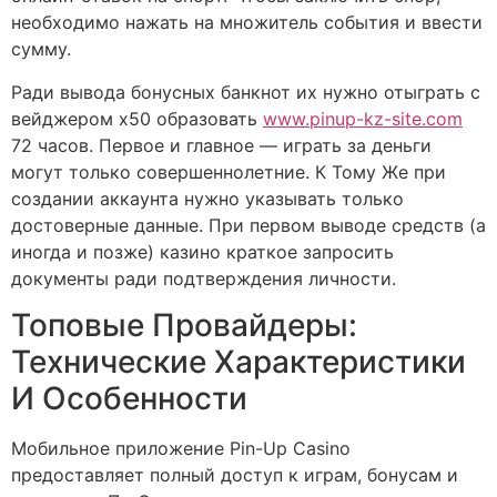
необходимо нажать на множитель события и ввести
сумму.
Ради вывода бонусных банкнот их нужно отыграть с
вейджером x50 образовать
www.pinup-kz-site.com
72 часов. Первое и главное — играть за деньги
могут только совершеннолетние. К Тому Же при
создании аккаунта нужно указывать только
достоверные данные. При первом выводе средств (а
иногда и позже) казино краткое запросить
документы ради подтверждения личности.
Топовые Провайдеры:
Технические Характеристики
И Особенности
Мобильное приложение Pin-Up Casino
предоставляет полный доступ к играм, бонусам и