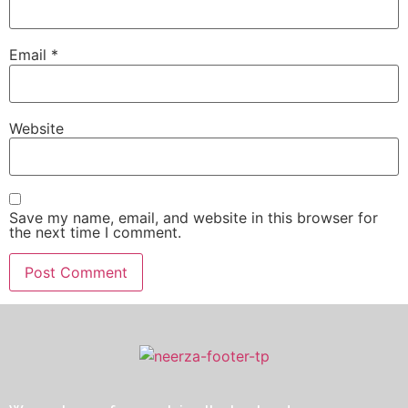
Email
*
Website
Save my name, email, and website in this browser for
the next time I comment.