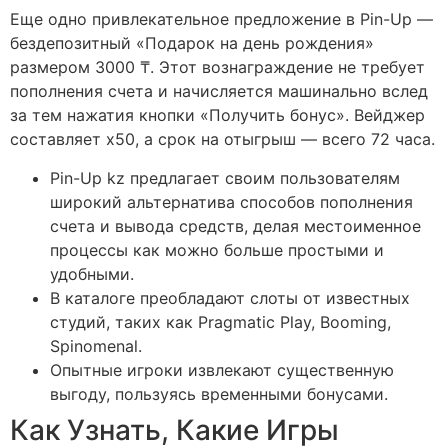
Еще одно привлекательное предложение в Pin-Up —
бездепозитный «Подарок на день рождения»
размером 3000 ₸. Этот вознаграждение не требует
пополнения счета и начисляется машинально вслед
за тем нажатия кнопки «Получить бонус». Вейджер
составляет x50, а срок на отыгрыш — всего 72 часа.
Pin-Up kz предлагает своим пользователям
широкий альтернатива способов пополнения
счета и вывода средств, делая местоименное
процессы как можно больше простыми и
удобными.
В каталоге преобладают слоты от известных
студий, таких как Pragmatic Play, Booming,
Spinomenal.
Опытные игроки извлекают существенную
выгоду, пользуясь временными бонусами.
Как Узнать, Какие Игры