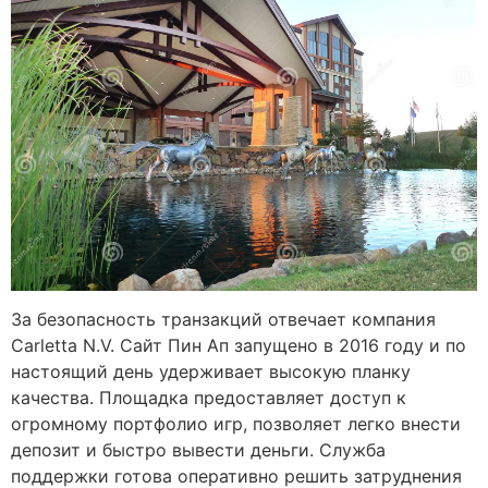
За безопасность транзакций отвечает компания
Сarletta N.V. Сайт Пин Ап запущено в 2016 году и по
настоящий день удерживает высокую планку
качества. Площадка предоставляет доступ к
огромному портфолио игр, позволяет легко внести
депозит и быстро вывести деньги. Служба
поддержки готова оперативно решить затруднения