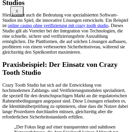
Studios
X
Hier kommt auch die Bedeutung von spezialisierten Software-
Studios ins Spiel, die innovative Lösungen entwickeln. Ein Beispiel
ist
online casino ohne verifizierung mit crazy tooth studio
. Dieses
Studio gilt als Vorreiter bei der Integration von Technologien, die
eine schnelle, sichere und verifizierungsfreie Auszahlung
ermöglichen. Die Plattformen, die auf solchen Lösungen aufbauen,
profitieren von einem verbesserten Sicherheitsniveau, während sie
gleichzeitig den Spielkomfort maximieren.
Praxisbeispiel: Der Einsatz von Crazy
Tooth Studio
Crazy Tooth Studio hat sich auf die Entwicklung von
hochmodernen Zahlungs- und Verifizierungsmodulen spezialisiert,
die speziell für den deutschsprachigen Markt an die regulatorischen
Rahmenbedingungen angepasst sind. Diese Lösungen erlauben es,
die Identitätsüberprüfung zu optimieren, ohne dass die Nutzer dabei
lange Prozeduren durchlaufen müssen, gleichzeitig aber die
erforderlichen Sicherheitsstandards erfüllen.
„Der Fokus liegt auf einer transparenten und nahtlosen