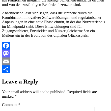
auf Plattformen möglich, die strenge Sicherheitsstandards erfüllen
und von den zuständigen Behörden lizenziert sind.
Abschließend lässt sich sagen, dass die Branche durch die
Kombination innovativer Softwarelösungen und regulatorischer
Anpassungen in eine neue Phase eintritt, in der das Nutzererlebnis
im Mittelpunkt steht. Diese Entwicklungen sind für
Zugangsanbieter, Entwickler und Nutzer gleichermaßen ein
Meilenstein in der Evolution des digitalen Glücksspiels.
Facebook
Mastodon
Email
Share
Leave a Reply
Your email address will not be published.
Required fields are
marked
*
Comment
*