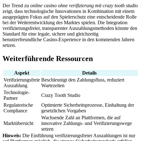
Der Trend zu
online casino ohne verifizierung mit crazy tooth studio
zeigt, dass technologische Innovationen in Kombination mit einem
ausgeprägten Fokus auf den Spielerschutz eine entscheidende Rolle
bei der Weiterentwicklung des Marktes spielen. Die Integration
verifizierungsfreier, transparenter Auszahlungsmethoden könnte den
Standard für eine legale, sichere und gleichzeitig
benutzerfreundliche Casino-Experience in den kommenden Jahren
setzen.
Weiterführende Ressourcen
Aspekt
Details
Verifizierungsfreie
Beschleunigt den Zahlungsfluss, reduziert
Auszahlung
Wartezeiten
Technologie-
Crazy Tooth Studio
Partner
Regulatorische
Optimierte Sicherheitsprozesse, Einhaltung der
Compliance
gesetzlichen Vorgaben
Wachsende Zahl an Plattformen, die auf
Marktübersicht
innovative Zahlungs- und Verifizierungswege
setzen
Hinweis:
Die Einführung verifizierungsfreier Auszahlungen ist nur