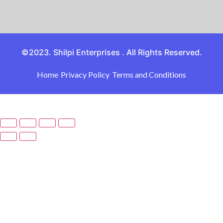
©2023. Shilpi Enterprises . All Rights Reserved.
Home
Privacy Policy
Terms and Conditions