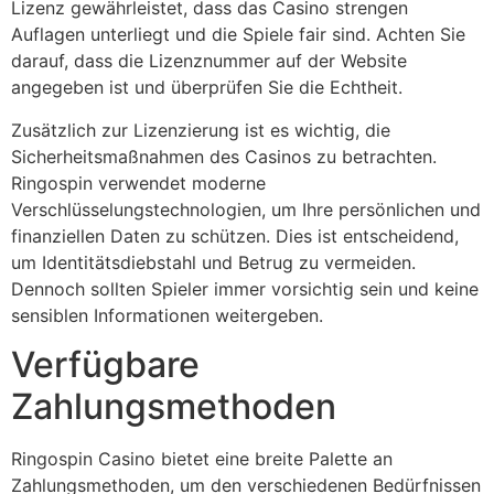
Lizenz gewährleistet, dass das Casino strengen
Auflagen unterliegt und die Spiele fair sind. Achten Sie
darauf, dass die Lizenznummer auf der Website
angegeben ist und überprüfen Sie die Echtheit.
Zusätzlich zur Lizenzierung ist es wichtig, die
Sicherheitsmaßnahmen des Casinos zu betrachten.
Ringospin verwendet moderne
Verschlüsselungstechnologien, um Ihre persönlichen und
finanziellen Daten zu schützen. Dies ist entscheidend,
um Identitätsdiebstahl und Betrug zu vermeiden.
Dennoch sollten Spieler immer vorsichtig sein und keine
sensiblen Informationen weitergeben.
Verfügbare
Zahlungsmethoden
Ringospin Casino bietet eine breite Palette an
Zahlungsmethoden, um den verschiedenen Bedürfnissen