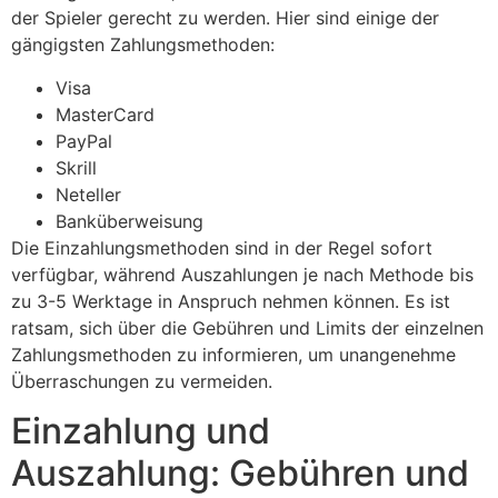
der Spieler gerecht zu werden. Hier sind einige der
gängigsten Zahlungsmethoden:
Visa
MasterCard
PayPal
Skrill
Neteller
Banküberweisung
Die Einzahlungsmethoden sind in der Regel sofort
verfügbar, während Auszahlungen je nach Methode bis
zu 3-5 Werktage in Anspruch nehmen können. Es ist
ratsam, sich über die Gebühren und Limits der einzelnen
Zahlungsmethoden zu informieren, um unangenehme
Überraschungen zu vermeiden.
Einzahlung und
Auszahlung: Gebühren und