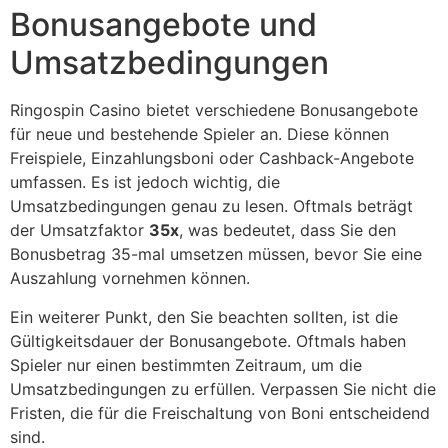
Bonusangebote und
Umsatzbedingungen
Ringospin Casino bietet verschiedene Bonusangebote
für neue und bestehende Spieler an. Diese können
Freispiele, Einzahlungsboni oder Cashback-Angebote
umfassen. Es ist jedoch wichtig, die
Umsatzbedingungen genau zu lesen. Oftmals beträgt
der Umsatzfaktor
35x
, was bedeutet, dass Sie den
Bonusbetrag 35-mal umsetzen müssen, bevor Sie eine
Auszahlung vornehmen können.
Ein weiterer Punkt, den Sie beachten sollten, ist die
Gültigkeitsdauer der Bonusangebote. Oftmals haben
Spieler nur einen bestimmten Zeitraum, um die
Umsatzbedingungen zu erfüllen. Verpassen Sie nicht die
Fristen, die für die Freischaltung von Boni entscheidend
sind.