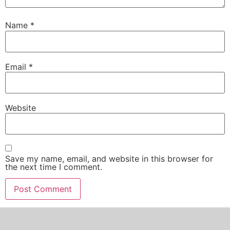
Name
*
Email
*
Website
Save my name, email, and website in this browser for
the next time I comment.