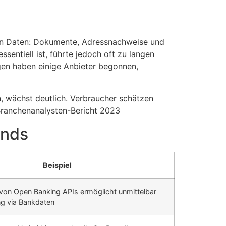
chen Daten: Dokumente, Adressnachweise und
sentiell ist, führte jedoch oft zu langen
ngen haben einige Anbieter begonnen,
, wächst deutlich. Verbraucher schätzen
 Branchenanalysten-Bericht 2023
ends
Beispiel
n von Open Banking APIs ermöglicht unmittelbar
ung via Bankdaten