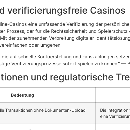
d verificierungsfreie Casinos
 Online-Casinos eine umfassende Verifizierung der persönli
r Prozess, der für die Rechtssicherheit und Spielerschutz es
 Mit der zunehmenden Verbreitung digitaler Identitätslösu
 vereinfachen oder umgehen.
die auf schnelle Kontoerstellung und -auszahlungen setzen
lästige Verifizierungsprozesse sofort spielen zu können.” —
tionen und regulatorische Tr
Bedeutung
elle Transaktionen ohne Dokumenten-Upload
Die Integratio
eine Verifizier