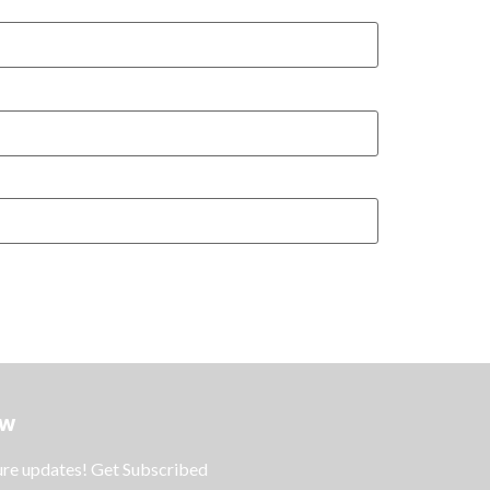
ow
ture updates! Get Subscribed