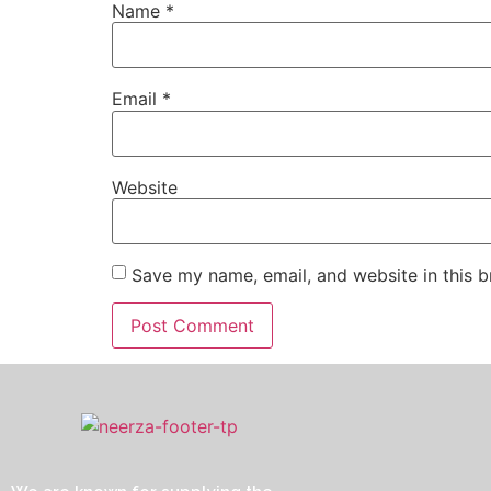
Name
*
Email
*
Website
Save my name, email, and website in this b