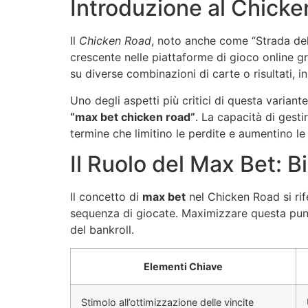
Introduzione al Chicke
Il
Chicken Road
, noto anche come “Strada del P
crescente nelle piattaforme di gioco online gr
su diverse combinazioni di carte o risultati, in
Uno degli aspetti più critici di questa variante
“max bet chicken road”
. La capacità di gest
termine che limitino le perdite e aumentino le
Il Ruolo del Max Bet: 
Il concetto di
max bet
nel Chicken Road si rif
sequenza di giocate. Maximizzare questa punt
del bankroll.
Elementi Chiave
Stimolo all’ottimizzazione delle vincite