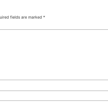
uired fields are marked
*