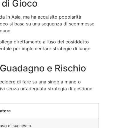
 di Gioco
rada in Asia, ma ha acquisito popolarità
Il gioco si basa su una sequenza di scommesse
round.
 collega direttamente all’uso del cosiddetto
ntale per implementare strategie di lungo
i Guadagno e Rischio
decidere di fare su una singola mano o
vi senza un’adeguata strategia di gestione
catore
caso di successo.