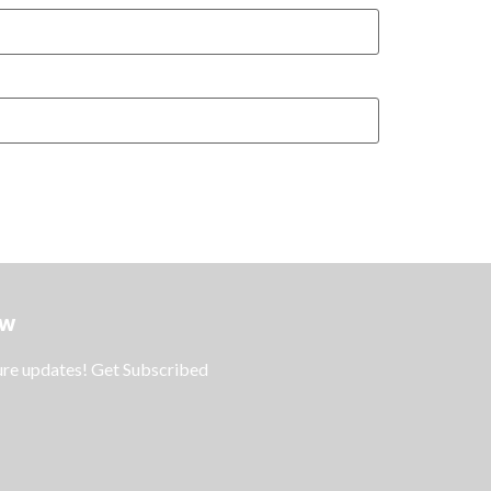
ow
ture updates! Get Subscribed