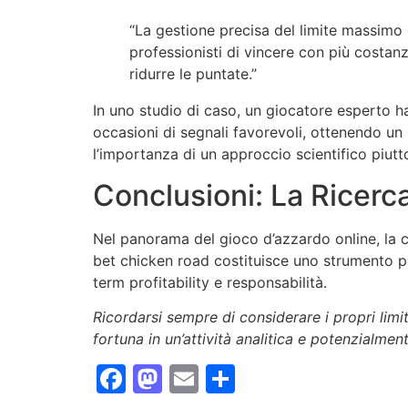
“La gestione precisa del limite massimo 
professionisti di vincere con più costa
ridurre le puntate.”
In uno studio di caso, un giocatore esperto h
occasioni di segnali favorevoli, ottenendo un
l’importanza di un approccio scientifico piutt
Conclusioni: La Ricerca
Nel panorama del gioco d’azzardo online, la chi
bet chicken road costituisce uno strumento po
term profitability e responsabilità.
Ricordarsi sempre di considerare i propri lim
fortuna in un’attività analitica e potenzialment
Facebook
Mastodon
Email
Share