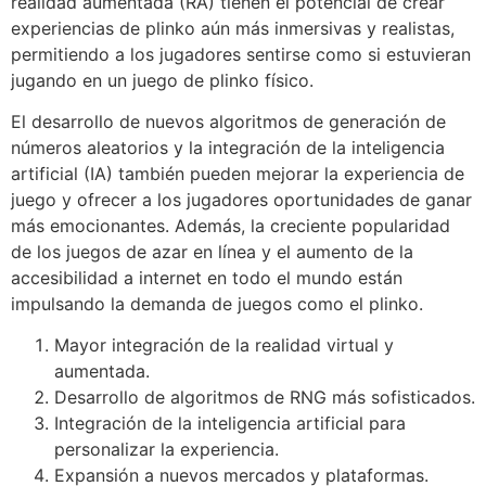
realidad aumentada (RA) tienen el potencial de crear
experiencias de plinko aún más inmersivas y realistas,
permitiendo a los jugadores sentirse como si estuvieran
jugando en un juego de plinko físico.
El desarrollo de nuevos algoritmos de generación de
números aleatorios y la integración de la inteligencia
artificial (IA) también pueden mejorar la experiencia de
juego y ofrecer a los jugadores oportunidades de ganar
más emocionantes. Además, la creciente popularidad
de los juegos de azar en línea y el aumento de la
accesibilidad a internet en todo el mundo están
impulsando la demanda de juegos como el plinko.
Mayor integración de la realidad virtual y
aumentada.
Desarrollo de algoritmos de RNG más sofisticados.
Integración de la inteligencia artificial para
personalizar la experiencia.
Expansión a nuevos mercados y plataformas.