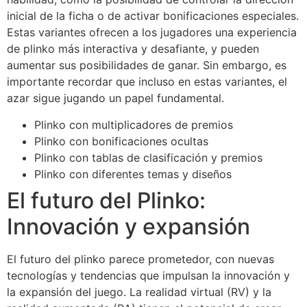
inicial de la ficha o de activar bonificaciones especiales.
Estas variantes ofrecen a los jugadores una experiencia
de plinko más interactiva y desafiante, y pueden
aumentar sus posibilidades de ganar. Sin embargo, es
importante recordar que incluso en estas variantes, el
azar sigue jugando un papel fundamental.
Plinko con multiplicadores de premios
Plinko con bonificaciones ocultas
Plinko con tablas de clasificación y premios
Plinko con diferentes temas y diseños
El futuro del Plinko:
Innovación y expansión
El futuro del plinko parece prometedor, con nuevas
tecnologías y tendencias que impulsan la innovación y
la expansión del juego. La realidad virtual (RV) y la