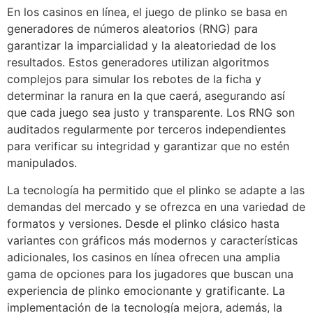
En los casinos en línea, el juego de plinko se basa en
generadores de números aleatorios (RNG) para
garantizar la imparcialidad y la aleatoriedad de los
resultados. Estos generadores utilizan algoritmos
complejos para simular los rebotes de la ficha y
determinar la ranura en la que caerá, asegurando así
que cada juego sea justo y transparente. Los RNG son
auditados regularmente por terceros independientes
para verificar su integridad y garantizar que no estén
manipulados.
La tecnología ha permitido que el plinko se adapte a las
demandas del mercado y se ofrezca en una variedad de
formatos y versiones. Desde el plinko clásico hasta
variantes con gráficos más modernos y características
adicionales, los casinos en línea ofrecen una amplia
gama de opciones para los jugadores que buscan una
experiencia de plinko emocionante y gratificante. La
implementación de la tecnología mejora, además, la