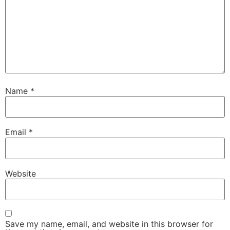
Name
*
Email
*
Website
Save my name, email, and website in this browser for