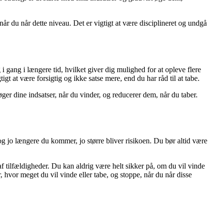
, når du når dette niveau. Det er vigtigt at være disciplineret og undgå
i gang i længere tid, hvilket giver dig mulighed for at opleve flere
gt at være forsigtig og ikke satse mere, end du har råd til at tabe.
 øger dine indsatser, når du vinder, og reducerer dem, når du taber.
og jo længere du kommer, jo større bliver risikoen. Du bør altid være
 af tilfældigheder. Du kan aldrig være helt sikker på, om du vil vinde
or, hvor meget du vil vinde eller tabe, og stoppe, når du når disse