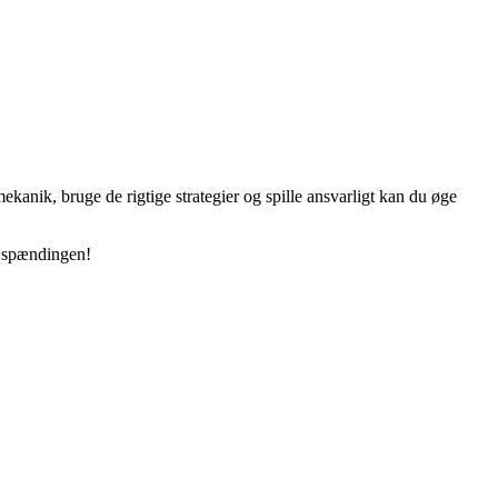
kanik, bruge de rigtige strategier og spille ansvarligt kan du øge
yd spændingen!