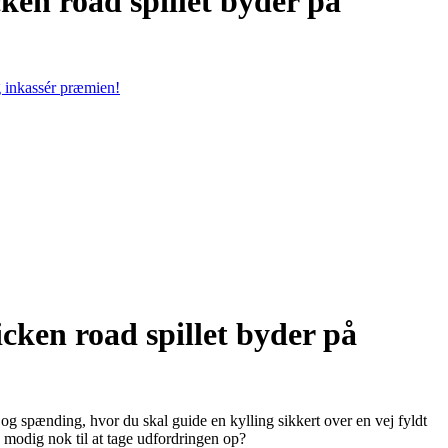
ken road spillet byder på
og inkassér præmien!
cken road spillet byder på
i og spænding, hvor du skal guide en kylling sikkert over en vej fyldt
du modig nok til at tage udfordringen op?