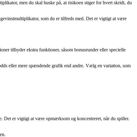
plikator, men du skal huske på, at risikoen stiger for hvert skridt, du
gevinstmultiplikator, som du er tilfreds med. Det er vigtigt at være
oner tilbyder ekstra funktioner, såsom bonusrunder eller specielle
re odds eller mere spændende grafik end andre. Vælg en variation, som
me. Det er vigtigt at være opmærksom og koncentreret, når du spiller.
gen.