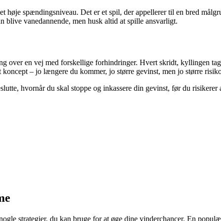
et høje spændingsniveau. Det er et spil, der appellerer til en bred målgr
t kan blive vanedannende, men husk altid at spille ansvarligt.
g over en vej med forskellige forhindringer. Hvert skridt, kyllingen tage
t koncept – jo længere du kommer, jo større gevinst, men jo større risiko
eslutte, hvornår du skal stoppe og inkassere din gevinst, før du risikere
me
nogle strategier, du kan bruge for at øge dine vinderchancer. En populær