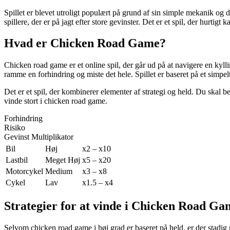
Spillet er blevet utroligt populært på grund af sin simple mekanik og d
spillere, der er på jagt efter store gevinster. Det er et spil, der hurtig
Hvad er Chicken Road Game?
Chicken road game er et online spil, der går ud på at navigere en kyllin
ramme en forhindring og miste det hele. Spillet er baseret på et simpel
Det er et spil, der kombinerer elementer af strategi og held. Du skal b
vinde stort i chicken road game.
Forhindring
Risiko
Gevinst Multiplikator
Bil
Høj
x2 – x10
Lastbil
Meget Høj
x5 – x20
Motorcykel
Medium
x3 – x8
Cykel
Lav
x1.5 – x4
Strategier for at vinde i Chicken Road Ga
Selvom chicken road game i høj grad er baseret på held, er der stadig 