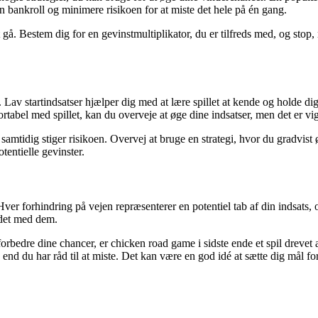
 bankroll og minimere risikoen for at miste det hele på én gang.
at gå. Bestem dig for en gevinstmultiplikator, du er tilfreds med, og stop
 Lav startindsatser hjælper dig med at lære spillet at kende og holde dig 
abel med spillet, kan du overveje at øge dine indsatser, men det er vigti
 samtidig stiger risikoen. Overvej at bruge en strategi, hvor du gradvist
entielle gevinster.
Hver forhindring på vejen repræsenterer en potentiel tab af din indsats, 
ndet med dem.
 forbedre dine chancer, er chicken road game i sidste ende et spil drevet
re, end du har råd til at miste. Det kan være en god idé at sætte dig mål f