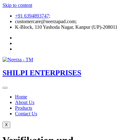
Skip to content
+91 6394893747;
customercare@neerzapad.com;
K-Block, 110 Yashoda Nagar, Kanpur (UP)-208011
SHILPI ENTERPRISES
Home
About Us
Products
Contact Us
X