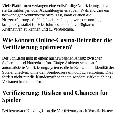
Viele Plattformen verlangen eine vollständige Verifizierung, bevor
sie Einzahlungen oder Auszahlungen erlauben. Während dies ein
notwendiger Schutzmechanismus ist, kann er auch die
Nutzererfahrung erheblich beeinträchtigen, wenn er unnötig
komplex gestaltet ist. Hier lohnt es sich, die verfügbaren
Alternativen zu kennen und zu vergleichen.
Wie können Online-Casino-Betreiber die
Verifizierung optimieren?
Der Schlüssel liegt in einem ausgewogenen Ansatz zwischen
Sicherheit und Nutzerkomfort. Einige Anbieter setzen auf
automatisierte Verifizierungssysteme, die in Echtzeit die Identität der
Spieler checken, ohne den Spielprozess unnötig zu verzögern. Dies
fördert nicht nur die Kundenzufriedenheit, sondern stärkt auch das
Vertrauen in die Plattform.
Verifizierung: Risiken und Chancen für
Spieler
Bei bewusster Nutzung kann die Verifizierung auch Vorteile bieten: