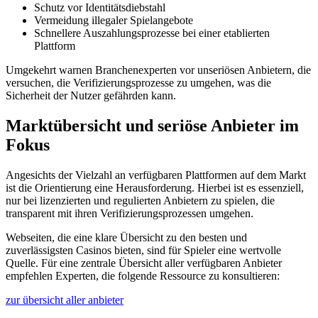
Schutz vor Identitätsdiebstahl
Vermeidung illegaler Spielangebote
Schnellere Auszahlungsprozesse bei einer etablierten
Plattform
Umgekehrt warnen Branchenexperten vor unseriösen Anbietern, die
versuchen, die Verifizierungsprozesse zu umgehen, was die
Sicherheit der Nutzer gefährden kann.
Marktübersicht und seriöse Anbieter im
Fokus
Angesichts der Vielzahl an verfügbaren Plattformen auf dem Markt
ist die Orientierung eine Herausforderung. Hierbei ist es essenziell,
nur bei lizenzierten und regulierten Anbietern zu spielen, die
transparent mit ihren Verifizierungsprozessen umgehen.
Webseiten, die eine klare Übersicht zu den besten und
zuverlässigsten Casinos bieten, sind für Spieler eine wertvolle
Quelle. Für eine zentrale Übersicht aller verfügbaren Anbieter
empfehlen Experten, die folgende Ressource zu konsultieren:
zur übersicht aller anbieter