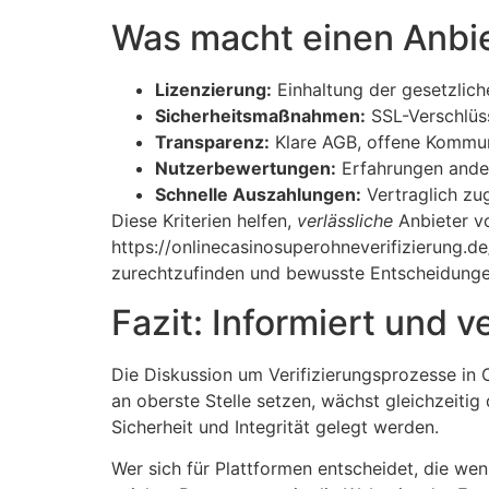
Was macht einen Anbiet
Lizenzierung:
Einhaltung der gesetzlich
Sicherheitsmaßnahmen:
SSL-Verschlüss
Transparenz:
Klare AGB, offene Kommuni
Nutzerbewertungen:
Erfahrungen ander
Schnelle Auszahlungen:
Vertraglich zu
Diese Kriterien helfen,
verlässliche
Anbieter v
https://onlinecasinosuperohneverifizierung.de
zurechtzufinden und bewusste Entscheidungen
Fazit: Informiert und 
Die Diskussion um Verifizierungsprozesse in 
an oberste Stelle setzen, wächst gleichzeitig
Sicherheit und Integrität gelegt werden.
Wer sich für Plattformen entscheidet, die weni