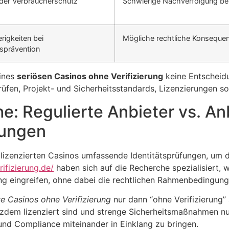
der Verbraucherschutz
Schwierige Nachverfolgung bei 
rigkeiten bei
Mögliche rechtliche Konsequen
sprävention
eines
seriösen Casinos ohne Verifizierung
keine Entscheidun
 prüfen, Projekt- und Sicherheitsstandards, Lizenzierungen
he: Regulierte Anbieter vs. A
rungen
 lizenzierten Casinos umfassende Identitätsprüfungen, um d
ifizierung.de/
haben sich auf die Recherche spezialisiert, 
ng eingreifen, ohne dabei die rechtlichen Rahmenbedingung
se Casinos ohne Verifizierung
nur dann “ohne Verifizierung”
tzdem lizenziert sind und strenge Sicherheitsmaßnahmen nu
und Compliance miteinander in Einklang zu bringen.