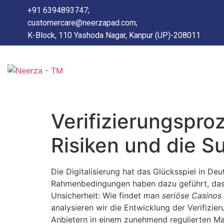
+91 6394893747;
customercare@neerzapad.com;
K-Block, 110 Yashoda Nagar, Kanpur (UP)-208011
Verifizierungspro
Risiken und die S
Die Digitalisierung hat das Glücksspiel in D
Rahmenbedingungen haben dazu geführt, dass
Unsicherheit: Wie findet man
seriöse Casinos 
analysieren wir die Entwicklung der Verifizi
Anbietern in einem zunehmend regulierten Ma