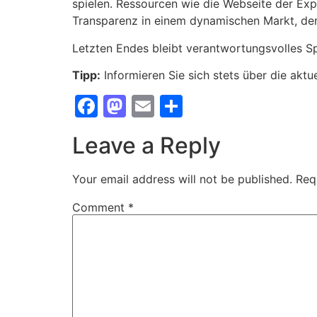
spielen. Ressourcen wie die Webseite der Expe
Transparenz in einem dynamischen Markt, der 
Letzten Endes bleibt verantwortungsvolles Spi
Tipp:
Informieren Sie sich stets über die akt
Facebook
Mastodon
Email
Share
Leave a Reply
Your email address will not be published.
Req
Comment
*