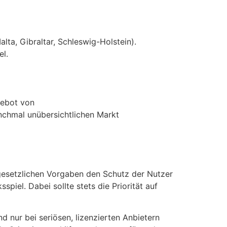
ta, Gibraltar, Schleswig-Holstein).
el.
gebot von
anchmal unübersichtlichen Markt
 gesetzlichen Vorgaben den Schutz der Nutzer
iel. Dabei sollte stets die Priorität auf
nd nur bei seriösen, lizenzierten Anbietern