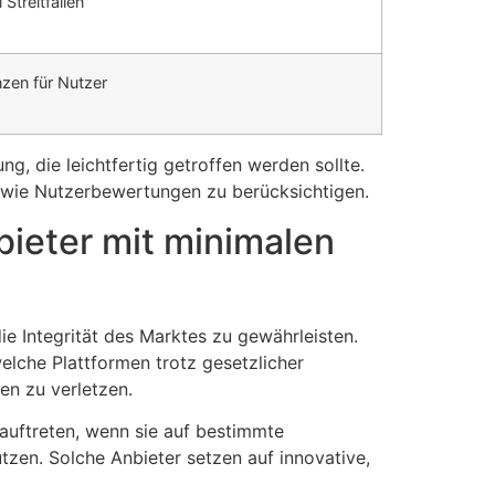
Streitfällen
zen für Nutzer
g, die leichtfertig getroffen werden sollte.
 sowie Nutzerbewertungen zu berücksichtigen.
nbieter mit minimalen
ie Integrität des Marktes zu gewährleisten.
welche Plattformen trotz gesetzlicher
en zu verletzen.
 auftreten, wenn sie auf bestimmte
tzen. Solche Anbieter setzen auf innovative,