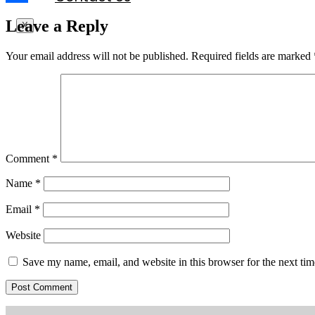
Share
Leave a Reply
X
Your email address will not be published.
Required fields are marked
Comment
*
Name
*
Email
*
Website
Save my name, email, and website in this browser for the next ti