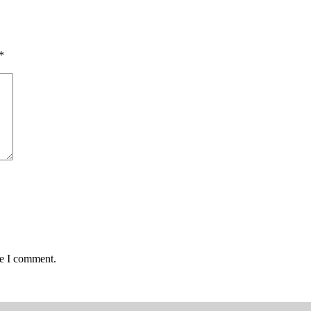
*
me I comment.